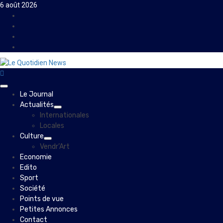
Skip
6 août 2026
to
Facebook
content
Instagram
Twitter
Youtube
Primary
Le Journal
Menu
Actualités
Internationales
Locales
Culture
Vendr’Art
Economie
Edito
Sport
Société
Points de vue
Petites Annonces
Contact