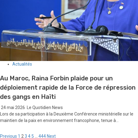
Actualités
Au Maroc, Raina Forbin plaide pour un
déploiement rapide de la Force de répression
des gangs en Haïti
24 mai 2026
Le Quotidien News
Lors de sa participation à la Deuxième Conférence ministérielle sur le
maintien de la paix en environnement francophone, tenue à...
Pagination
Previous
1
2
3
4
5
…
444
Next