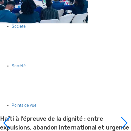
Société
La 7ᵉ édition du Modèle des Nations Unies d’Haïti, accueillie à la
Chancellerie, ouvre la voie à un stage pour dix participants
30 juillet 2026
Le Quotidien News
Société
« Corps et Voix de la Résilience » : quand des femmes
handicapées d’Haïti reprennent la parole
30 juillet 2026
Le Quotidien News
Points de vue
Haïti à l’épreuve de la dignité : entre
expulsions, abandon international et urgence