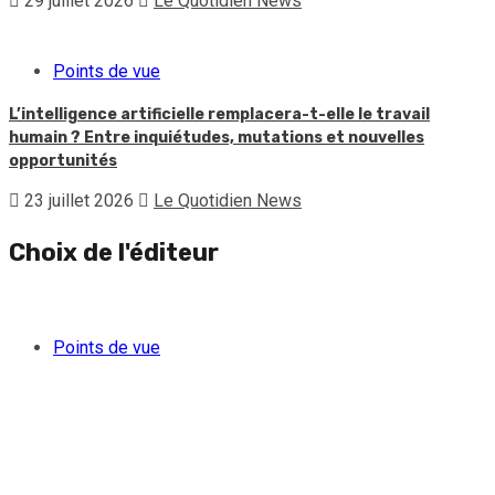
29 juillet 2026
Le Quotidien News
Points de vue
L’intelligence artificielle remplacera-t-elle le travail
humain ? Entre inquiétudes, mutations et nouvelles
opportunités
23 juillet 2026
Le Quotidien News
Choix de l'éditeur
Points de vue
Quand l’argent des gangs séduit une partie de la jeunesse
féminine haïtienne
5 août 2026
Le Quotidien News