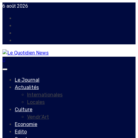
Skip
6 août 2026
to
Facebook
content
Instagram
Twitter
Youtube
Primary
Menu
Le Journal
Actualités
Internationales
Locales
Culture
Vendr’Art
Economie
Edito