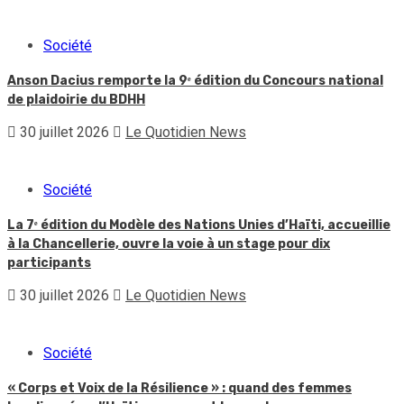
Société
Anson Dacius remporte la 9ᵉ édition du Concours national
de plaidoirie du BDHH
30 juillet 2026
Le Quotidien News
Société
La 7ᵉ édition du Modèle des Nations Unies d’Haïti, accueillie
à la Chancellerie, ouvre la voie à un stage pour dix
participants
30 juillet 2026
Le Quotidien News
Société
« Corps et Voix de la Résilience » : quand des femmes