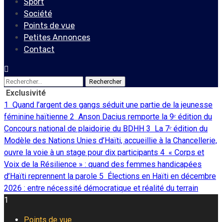
Sport
Société
Points de vue
Petites Annonces
Contact
Rechercher :
Exclusivité
1
Quand l’argent des gangs séduit une partie de la jeunesse
féminine haïtienne
2
Anson Dacius remporte la 9ᵉ édition du
Concours national de plaidoirie du BDHH
3
La 7ᵉ édition du
Modèle des Nations Unies d’Haïti, accueillie à la Chancellerie,
ouvre la voie à un stage pour dix participants
4
« Corps et
Voix de la Résilience » : quand des femmes handicapées
d’Haïti reprennent la parole
5
Élections en Haïti en décembre
2026 : entre nécessité démocratique et réalité du terrain
1
Points de vue