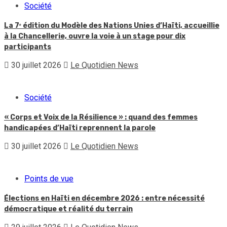
Société
La 7ᵉ édition du Modèle des Nations Unies d’Haïti, accueillie
à la Chancellerie, ouvre la voie à un stage pour dix
participants
30 juillet 2026
Le Quotidien News
Société
« Corps et Voix de la Résilience » : quand des femmes
handicapées d’Haïti reprennent la parole
30 juillet 2026
Le Quotidien News
Points de vue
Élections en Haïti en décembre 2026 : entre nécessité
démocratique et réalité du terrain