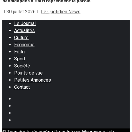
handicapées d’Haïti reprennent la parole
30 juillet 2026
Le Quotidien News
Le Journal
Actualités
Culture
Economie
Edito
Sport
Société
Points de vue
Petites Annonces
Contact
Facebook
Instagram
Twitter
Youtube
© Tous droits réservés • Propulsé par Wappiness Lab