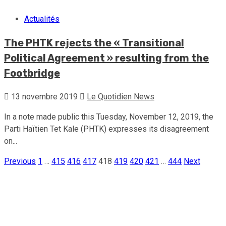
Actualités
The PHTK rejects the « Transitional
Political Agreement » resulting from the
Footbridge
13 novembre 2019
Le Quotidien News
In a note made public this Tuesday, November 12, 2019, the
Parti Haïtien Tet Kale (PHTK) expresses its disagreement
on...
Previous
1
…
415
416
417
418
419
420
421
…
444
Next
Pagination
des
publications