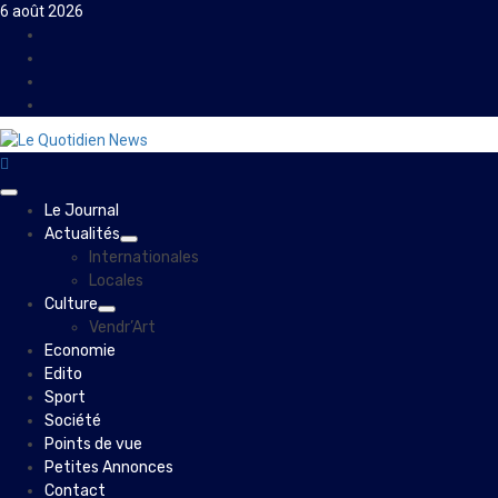
Skip
6 août 2026
to
Facebook
content
Instagram
Twitter
Youtube
Primary
Le Journal
Menu
Actualités
Internationales
Locales
Culture
Vendr’Art
Economie
Edito
Sport
Société
Points de vue
Petites Annonces
Contact