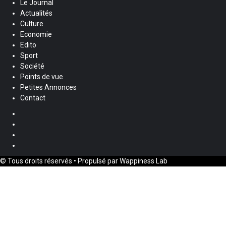
30 juillet 2026
Le Quotidien News
Société
« Corps et Voix de la Résilience » : quand des femmes
handicapées d’Haïti reprennent la parole
30 juillet 2026
Le Quotidien News
Le Journal
Actualités
Culture
Economie
Edito
Sport
Société
Points de vue
Petites Annonces
Contact
Facebook
Instagram
Twitter
Youtube