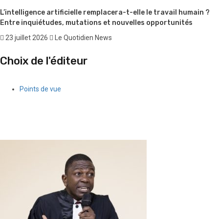
Points de vue
Élections en Haïti en décembre 2026 : entre nécessité
démocratique et réalité du terrain
29 juillet 2026
Le Quotidien News
Points de vue
L’intelligence artificielle remplacera-t-elle le travail humain ?
Entre inquiétudes, mutations et nouvelles opportunités
23 juillet 2026
Le Quotidien News
Choix de l'éditeur
Points de vue
Quand l’argent des gangs séduit une partie de la jeunesse
féminine haïtienne
5 août 2026
Le Quotidien News