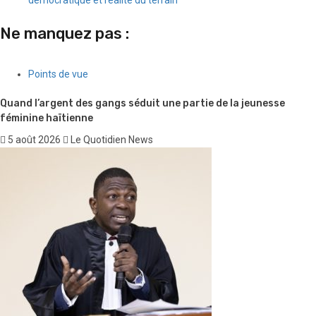
Anson Dacius remporte la 9ᵉ édition du Concours national de
plaidoirie du BDHH
La 7ᵉ édition du Modèle des Nations Unies d’Haïti, accueillie à la
Chancellerie, ouvre la voie à un stage pour dix participants
« Corps et Voix de la Résilience » : quand des femmes
handicapées d’Haïti reprennent la parole
Élections en Haïti en décembre 2026 : entre nécessité
démocratique et réalité du terrain
Ne manquez pas :
Points de vue
Quand l’argent des gangs séduit une partie de la jeunesse
féminine haïtienne
5 août 2026
Le Quotidien News