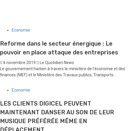
La 7ᵉ édition du Modèle des Nations Unies d’Haïti, accueillie à la
Chancellerie, ouvre la voie à un stage pour dix participants
30 juillet 2026
Le Quotidien News
Société
« Corps et Voix de la Résilience » : quand des femmes
handicapées d’Haïti reprennent la parole
30 juillet 2026
Le Quotidien News
Economie
Reforme dans le secteur énergique : Le
pouvoir en place attaque des entreprises
6 novembre 2019
Le Quotidien News
Le gouvernement haïtien à travers le ministère de l’économie et des
finances (MEF) et le Ministère des Travaux publics, Transports...