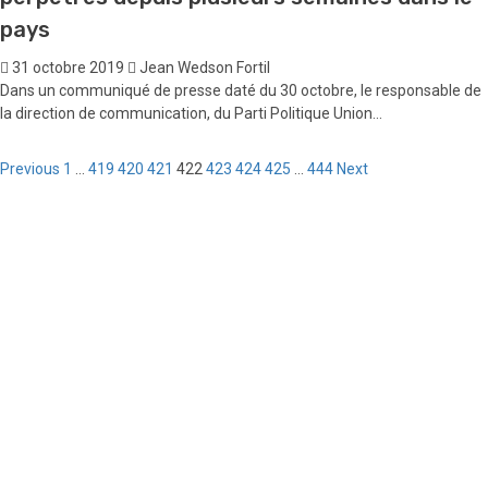
Dans l'état actuel que vit le peuple Haïtien, on note un niveau inquiétant
de désintérêt d’un nombre incontestable de citoyens....
Actualités
UNIR condamne les actes de violence
perpétrés depuis plusieurs semaines dans le
pays
31 octobre 2019
Jean Wedson Fortil
Dans un communiqué de presse daté du 30 octobre, le responsable de
la direction de communication, du Parti Politique Union...
Pagination
Previous
1
…
419
420
421
422
423
424
425
…
444
Next
des
publications