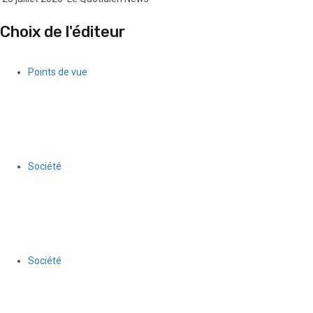
Choix de l'éditeur
Points de vue
Quand l’argent des gangs séduit une partie de la jeunesse
féminine haïtienne
5 août 2026
Le Quotidien News
Société
Anson Dacius remporte la 9ᵉ édition du Concours national de
plaidoirie du BDHH
30 juillet 2026
Le Quotidien News
Société
La 7ᵉ édition du Modèle des Nations Unies d’Haïti, accueillie à la
Chancellerie, ouvre la voie à un stage pour dix participants