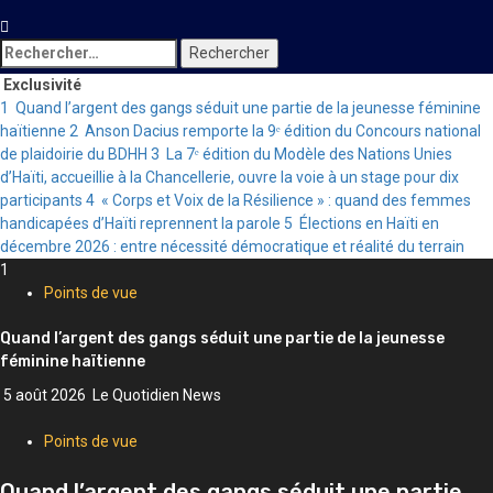
Rechercher :
Exclusivité
1
Quand l’argent des gangs séduit une partie de la jeunesse féminine
haïtienne
2
Anson Dacius remporte la 9ᵉ édition du Concours national
de plaidoirie du BDHH
3
La 7ᵉ édition du Modèle des Nations Unies
d’Haïti, accueillie à la Chancellerie, ouvre la voie à un stage pour dix
participants
4
« Corps et Voix de la Résilience » : quand des femmes
handicapées d’Haïti reprennent la parole
5
Élections en Haïti en
décembre 2026 : entre nécessité démocratique et réalité du terrain
1
Points de vue
Quand l’argent des gangs séduit une partie de la jeunesse
féminine haïtienne
5 août 2026
Le Quotidien News
Points de vue
Quand l’argent des gangs séduit une partie