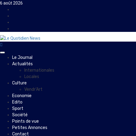
Skip
6 août 2026
to
Facebook
content
Instagram
Twitter
Youtube
Primary
Le Journal
Menu
Actualités
Internationales
Locales
Culture
Vendr’Art
Economie
Edito
Sport
Société
Points de vue
Petites Annonces
Contact