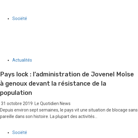
30 juillet 2026
Le Quotidien News
Société
« Corps et Voix de la Résilience » : quand des femmes
handicapées d’Haïti reprennent la parole
30 juillet 2026
Le Quotidien News
Actualités
Pays lock : l’administration de Jovenel Moïse
à genoux devant la résistance de la
population
31 octobre 2019
Le Quotidien News
Depuis environ sept semaines, le pays vit une situation de blocage sans
pareille dans son histoire. La plupart des activités...
Société