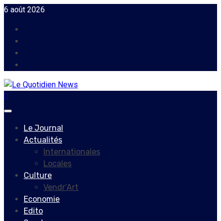
Skip
6 août 2026
to
Facebook
content
Instagram
Twitter
Youtube
Primary
Menu
Le Journal
Actualités
Internationales
Locales
Culture
Vendr’Art
Economie
Edito