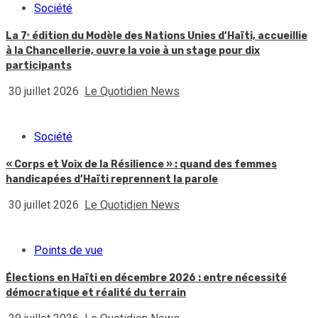
Société
La 7ᵉ édition du Modèle des Nations Unies d’Haïti, accueillie
à la Chancellerie, ouvre la voie à un stage pour dix
participants
30 juillet 2026
Le Quotidien News
Société
« Corps et Voix de la Résilience » : quand des femmes
handicapées d’Haïti reprennent la parole
30 juillet 2026
Le Quotidien News
Points de vue
Élections en Haïti en décembre 2026 : entre nécessité
démocratique et réalité du terrain