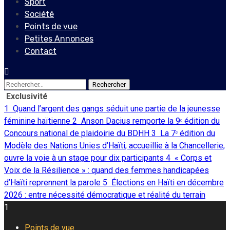
Sport
Société
Points de vue
Petites Annonces
Contact
Rechercher :
Exclusivité
1
Quand l’argent des gangs séduit une partie de la jeunesse
féminine haïtienne
2
Anson Dacius remporte la 9ᵉ édition du
Concours national de plaidoirie du BDHH
3
La 7ᵉ édition du
Modèle des Nations Unies d’Haïti, accueillie à la Chancellerie,
ouvre la voie à un stage pour dix participants
4
« Corps et
Voix de la Résilience » : quand des femmes handicapées
d’Haïti reprennent la parole
5
Élections en Haïti en décembre
2026 : entre nécessité démocratique et réalité du terrain
1
Points de vue