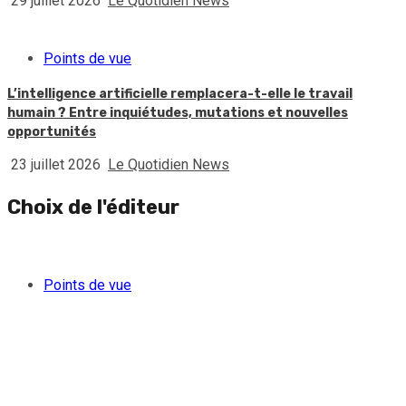
29 juillet 2026
Le Quotidien News
Points de vue
L’intelligence artificielle remplacera-t-elle le travail
humain ? Entre inquiétudes, mutations et nouvelles
opportunités
23 juillet 2026
Le Quotidien News
Choix de l'éditeur
Points de vue
Quand l’argent des gangs séduit une partie de la jeunesse
féminine haïtienne
5 août 2026
Le Quotidien News