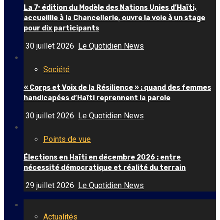
La 7ᵉ édition du Modèle des Nations Unies d’Haïti,
accueillie à la Chancellerie, ouvre la voie à un stage
pour dix participants
30 juillet 2026
Le Quotidien News
Société
« Corps et Voix de la Résilience » : quand des femmes
handicapées d’Haïti reprennent la parole
30 juillet 2026
Le Quotidien News
Points de vue
Élections en Haïti en décembre 2026 : entre
nécessité démocratique et réalité du terrain
29 juillet 2026
Le Quotidien News
Actualités