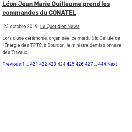
Léon Jean Marie Guillaume prend les
commandes du CONATEL
23 octobre 2019
Le Quotidien News
Lors d’une cérémonie, organisée, ce mardi, à la Cellule de
l’Energie des TPTC, à Bourdon, le ministre démissionnaire
des Travaux...
Previous
1
…
421
422
423
424
425
426
427
…
444
Next
Pagination
des
publications