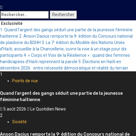
Rechercher :
Exclusivité
1
Quand l’argent des gangs séduit une partie de la jeunesse féminine
haïtienne
2
Anson Dacius remporte la 9ᵉ édition du Concours national
de plaidoirie du BDHH
3
La 7ᵉ édition du Modèle des Nations Unies
d’Haïti, accueillie à la Chancellerie, ouvre la voie à un stage pour dix
participants
4
« Corps et Voix de la Résilience » : quand des femmes
handicapées d’Haïti reprennent la parole
5
Élections en Haïti en
décembre 2026 : entre nécessité démocratique et réalité du terrain
1
Points de vue
Quand l’argent des gangs séduit une partie de la jeunesse
féminine haïtienne
5 août 2026
Le Quotidien News
2
Société
Anson Dacius remporte la 9ᵉ édition du Concours national de