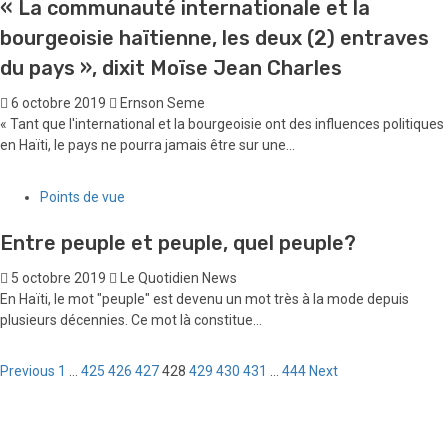
« La communauté internationale et la
bourgeoisie haïtienne, les deux (2) entraves
du pays », dixit Moïse Jean Charles
6 octobre 2019
Ernson Seme
« Tant que l'international et la bourgeoisie ont des influences politiques
en Haïti, le pays ne pourra jamais être sur une...
Points de vue
Entre peuple et peuple, quel peuple?
5 octobre 2019
Le Quotidien News
En Haïti, le mot "peuple" est devenu un mot très à la mode depuis
plusieurs décennies. Ce mot là constitue...
Pagination
Previous
1
…
425
426
427
428
429
430
431
…
444
Next
des
publications