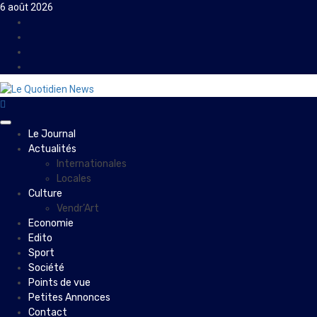
Skip
6 août 2026
to
Facebook
content
Instagram
Twitter
Youtube
Primary
Le Journal
Menu
Actualités
Internationales
Locales
Culture
Vendr’Art
Economie
Edito
Sport
Société
Points de vue
Petites Annonces
Contact