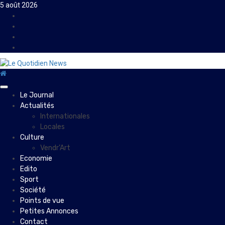
Skip
5 août 2026
to
Facebook
content
Instagram
Twitter
Youtube
Primary
Le Journal
Menu
Actualités
Internationales
Locales
Culture
Vendr’Art
Economie
Edito
Sport
Société
Points de vue
Petites Annonces
Contact