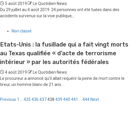
5 août 2019
Le Quotidien News
Du 29 juillet au 4 août 2019 24 personnes ont été tuées dans des
accidents survenus sur la voie publique,...
Non classé
Etats-Unis : la fusillade qui a fait vingt morts
au Texas qualifiée « d’acte de terrorisme
intérieur » par les autorités fédérales
4 août 2019
Le Quotidien News
Le procureur a annoncé qu’il allait requérir la peine de mort contre le
tireur, un homme blanc de 21 ans...
Pagination
Previous
1
…
435
436
437
438
439
440
441
…
444
Next
des
publications