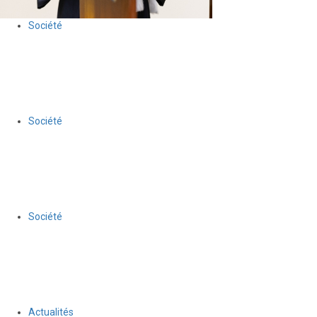
Société
Anson Dacius remporte la 9ᵉ édition du Concours national de
plaidoirie du BDHH
30 juillet 2026
Le Quotidien News
Société
La 7ᵉ édition du Modèle des Nations Unies d’Haïti, accueillie à la
Chancellerie, ouvre la voie à un stage pour dix participants
30 juillet 2026
Le Quotidien News
Société
« Corps et Voix de la Résilience » : quand des femmes
handicapées d’Haïti reprennent la parole
30 juillet 2026
Le Quotidien News
Actualités