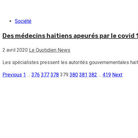
Société
Des médecins haitiens apeurés par le covid 
2 avril 2020
Le Quotidien News
Les spécialistes pressent les autorités gouvernementales haïti
Previous
1
…
376
377
378
379
380
381
382
…
419
Next
Pagination
des
publications