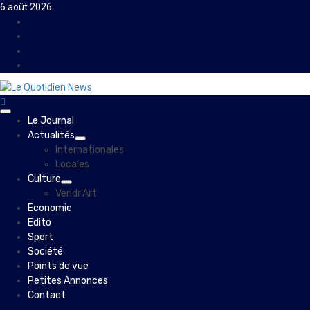
Skip
6 août 2026
to
Facebook
content
Instagram
Twitter
Youtube
Primary
Le Journal
Menu
Actualités
Internationales
Locales
Culture
Vendr’Art
Economie
Edito
Sport
Société
Points de vue
Petites Annonces
Contact