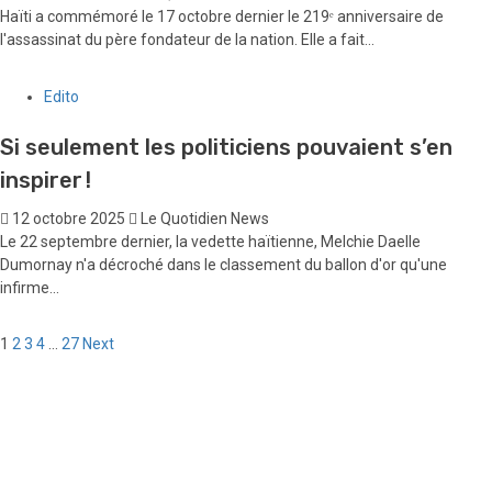
Haïti a commémoré le 17 octobre dernier le 219ᵉ anniversaire de
l'assassinat du père fondateur de la nation. Elle a fait...
Edito
Si seulement les politiciens pouvaient s’en
inspirer !
12 octobre 2025
Le Quotidien News
Le 22 septembre dernier, la vedette haïtienne, Melchie Daelle
Dumornay n'a décroché dans le classement du ballon d'or qu'une
infirme...
Pagination
1
2
3
4
…
27
Next
des
publications