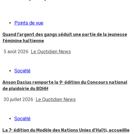
Points de vue
Quand l’argent des gangs séduit une partie de la jeunesse
féminine haïtienne
5 août 2026
Le Quotidien News
Société
Anson Dacius remporte la 9ᵉ édition du Concours national
de plaidoirie du BDHH
30 juillet 2026
Le Quotidien News
Société
La 7ᵉ édition du Modèle des Nations Unies d’Haïti, accueillie