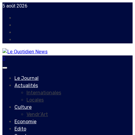
Skip
5 août 2026
to
Facebook
content
Instagram
Twitter
Youtube
Primary
Menu
Le Journal
Actualités
Internationales
Locales
Culture
Vendr’Art
Economie
Edito