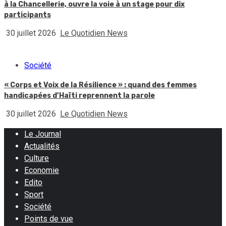
à la Chancellerie, ouvre la voie à un stage pour dix
participants
30 juillet 2026
Le Quotidien News
Société
« Corps et Voix de la Résilience » : quand des femmes
handicapées d’Haïti reprennent la parole
30 juillet 2026
Le Quotidien News
Le Journal
Actualités
Culture
Economie
Edito
Sport
Société
Points de vue