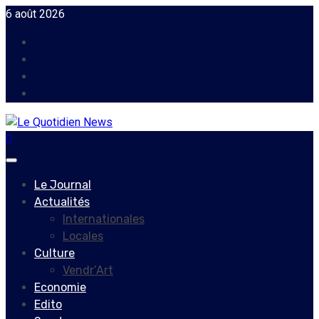
Skip
6 août 2026
to
Facebook
content
Instagram
Twitter
Youtube
Primary
Menu
Le Journal
Actualités
Internationales
Locales
Culture
Vendr’Art
Economie
Edito