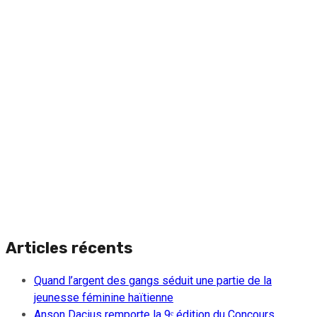
Articles récents
Quand l’argent des gangs séduit une partie de la
jeunesse féminine haïtienne
Anson Dacius remporte la 9ᵉ édition du Concours