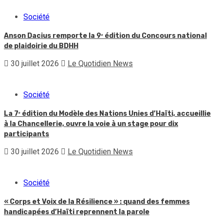
Société
Anson Dacius remporte la 9ᵉ édition du Concours national
de plaidoirie du BDHH
30 juillet 2026
Le Quotidien News
Société
La 7ᵉ édition du Modèle des Nations Unies d’Haïti, accueillie
à la Chancellerie, ouvre la voie à un stage pour dix
participants
30 juillet 2026
Le Quotidien News
Société
« Corps et Voix de la Résilience » : quand des femmes
handicapées d’Haïti reprennent la parole