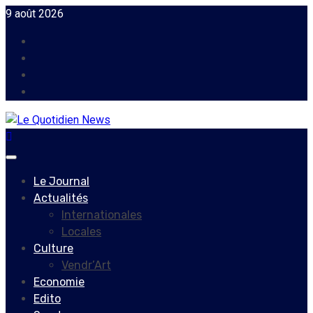
Skip
9 août 2026
to
Facebook
content
Instagram
Twitter
Youtube
Primary
Menu
Le Journal
Actualités
Internationales
Locales
Culture
Vendr’Art
Economie
Edito