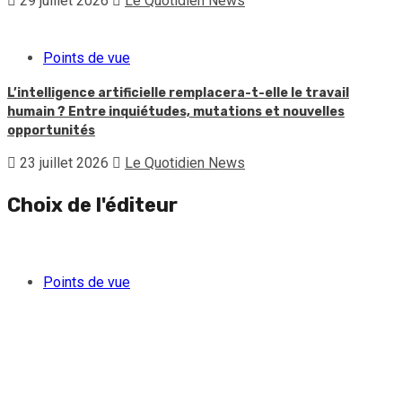
29 juillet 2026
Le Quotidien News
Points de vue
L’intelligence artificielle remplacera-t-elle le travail
humain ? Entre inquiétudes, mutations et nouvelles
opportunités
23 juillet 2026
Le Quotidien News
Choix de l'éditeur
Points de vue
Quand l’argent des gangs séduit une partie de la jeunesse
féminine haïtienne
5 août 2026
Le Quotidien News