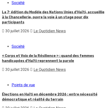
Société
La 7ᵉ édition du Modèle des Nations Unies d’Haïti, accueillie
à la Chancellerie, ouvre la voie à un stage pour dix
participants
30 juillet 2026
Le Quotidien News
Société
« Corps et Voix de la Résilience » : quand des femmes
handicapées d’Haïti reprennent la parole
30 juillet 2026
Le Quotidien News
Points de vue
Élections en Haïti en décembre 2026 : entre nécessité
démocratique et réalité du terrain