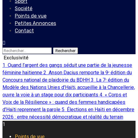
Sport
Société
Points de vue
Petites Annonces
Contact
Rechercher :
Exclusivité
1
Quand l’argent des gangs séduit une partie de la jeunesse
féminine haïtienne
2
Anson Dacius remporte la 9ᵉ édition du
Concours national de plaidoirie du BDHH
3
La 7ᵉ édition du
Modèle des Nations Unies d’Haïti, accueillie à la Chancellerie,
ouvre la voie à un stage pour dix participants
4
« Corps et
Voix de la Résilience » : quand des femmes handicapées
d’Haïti reprennent la parole
5
Élections en Haïti en décembre
2026 : entre nécessité démocratique et réalité du terrain
1
Points de vue