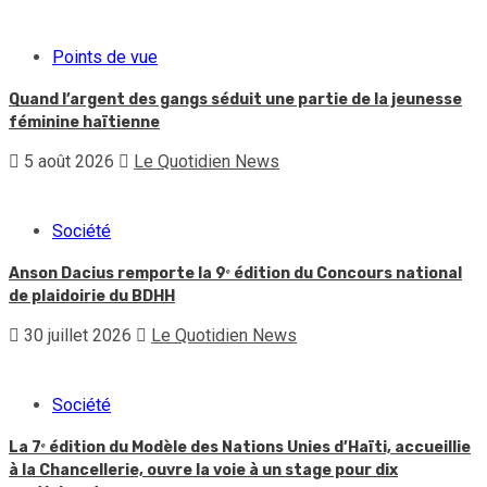
Points de vue
Quand l’argent des gangs séduit une partie de la jeunesse
féminine haïtienne
5 août 2026
Le Quotidien News
Société
Anson Dacius remporte la 9ᵉ édition du Concours national
de plaidoirie du BDHH
30 juillet 2026
Le Quotidien News
Société
La 7ᵉ édition du Modèle des Nations Unies d’Haïti, accueillie
à la Chancellerie, ouvre la voie à un stage pour dix