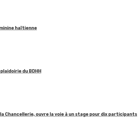
éminine haïtienne
 plaidoirie du BDHH
 la Chancellerie, ouvre la voie à un stage pour dix participants