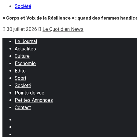
Société
« Corps et Voix de la Résilience » : quand des femmes handic
30 juillet 2026
Le Quotidien News
Le Journal
Actualités
Culture
Economie
Edito
Sport
Société
Points de vue
Petites Annonces
Contact
Facebook
Instagram
Twitter