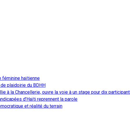
e féminine haïtienne
 de plaidoirie du BDHH
ie à la Chancellerie, ouvre la voie à un stage pour dix participan
ndicapées d’Haïti reprennent la parole
ocratique et réalité du terrain