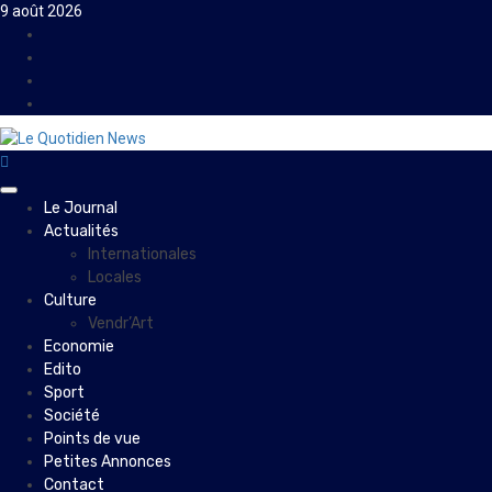
Skip
9 août 2026
to
Facebook
content
Instagram
Twitter
Youtube
Primary
Le Journal
Menu
Actualités
Internationales
Locales
Culture
Vendr’Art
Economie
Edito
Sport
Société
Points de vue
Petites Annonces
Contact