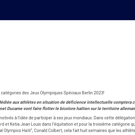
tes pour représenter Haïti da
2023!
is catégories des Jeux Olympiques Spéciaux Berlin 2023!
 dédiée aux athlètes en situation de déficience intellectuelle comptera c
 Ducame vont faire flotter le bicolore haïtien sur le territoire allemand,
ès motivés à l’idée de participer à ses jeux mondiaux. Dans cette délég
rd et Ketia Jean Louis dans l’équitation et pour la troisième catégorie 
al Olympics Haïti’’, Conald Colbert, cela fait huit semaines que les athl