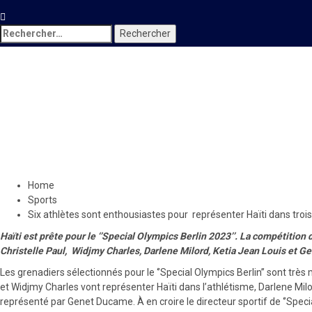
Rechercher :
Sports
Six athlètes sont enthousias
Olympiques Spéciaux Berlin 
4 juin 2023
Le Quotidien News
Home
Sports
Six athlètes sont enthousiastes pour représenter Haïti dans tro
Haïti est prête pour le ‘’Special Olympics Berlin 2023’’. La compétition
Christelle Paul, Widjmy Charles, Darlene Milord, Ketia Jean Louis et Genet
Les grenadiers sélectionnés pour le ‘’Special Olympics Berlin’’ sont tr
et Widjmy Charles vont représenter Haïti dans l’athlétisme, Darlene Milo
représenté par Genet Ducame. À en croire le directeur sportif de ‘’Speci