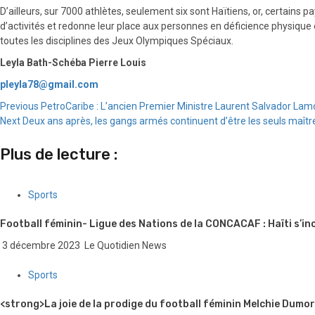
D’ailleurs, sur 7000 athlètes, seulement six sont Haïtiens, or, certains pa
d’activités et redonne leur place aux personnes en déficience physique et
toutes les disciplines des Jeux Olympiques Spéciaux.
Leyla Bath-Schéba Pierre Louis
pleyla78@gmail.com
Continue
Previous
PetroCaribe : L’ancien Premier Ministre Laurent Salvador Lamo
Next
Deux ans après, les gangs armés continuent d’être les seuls maî
Reading
Plus de lecture :
Sports
Football féminin- Ligue des Nations de la CONCACAF : Haïti s’inc
3 décembre 2023
Le Quotidien News
Sports
<strong>La joie de la prodige du football féminin Melchie Dumo