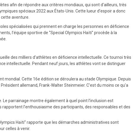
ètes afin de répondre aux critères mondiaux, qui sont d’ailleurs, très
lympiques spéciaux 2022 aux États-Unis. Cette lueur d’espoir a donc
 cette aventure.
écoles spécialisées qui prennent en charge les personnes en déficience
ments, l’équipe sportive de ‘’Special Olympics Haïti’’ procède à la
née.
ille des milliers d’athlètes en déficience intellectuelle. Ce tournoi très
nce intellectuelle. Pendant neuf jours, les athlètes vont se distinguer
ent mondial. Cette 16e édition se déroulera au stade Olympique. Depuis
e Président allemand, Frank-Walter Steinmeier. C’est du moins ce qu’a
e. Le parrainage montre également à quel point l’inclusion est
ds rapportent l’enthousiasme des participants, des responsables et des
Olympics Haïti’’ rapporte que les démarches administratives sont
r celles à venir.