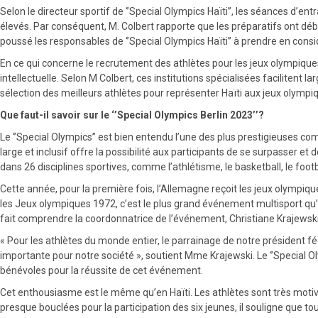
Selon le directeur sportif de ‘’Special Olympics Haïti’’, les séances d’e
élevés. Par conséquent, M. Colbert rapporte que les préparatifs ont déb
poussé les responsables de ‘’Special Olympics Haïti’’ à prendre en cons
En ce qui concerne le recrutement des athlètes pour les jeux olympiques
intellectuelle. Selon M Colbert, ces institutions spécialisées facilitent la
sélection des meilleurs athlètes pour représenter Haïti aux jeux olympi
Que faut-il savoir sur le ‘’Special Olympics Berlin 2023’’?
Le ‘’Special Olympics’’ est bien entendu l’une des plus prestigieuses comp
large et inclusif offre la possibilité aux participants de se surpasser et
dans 26 disciplines sportives, comme l’athlétisme, le basketball, le footba
Cette année, pour la première fois, l’Allemagne reçoit les jeux olympi
les Jeux olympiques 1972, c’est le plus grand événement multisport qu’a
fait comprendre la coordonnatrice de l’événement, Christiane Krajewski
« Pour les athlètes du monde entier, le parrainage de notre président f
importante pour notre société », soutient Mme Krajewski. Le ‘’Special O
bénévoles pour la réussite de cet événement.
Cet enthousiasme est le même qu’en Haïti. Les athlètes sont très motiv
presque bouclées pour la participation des six jeunes, il souligne que to