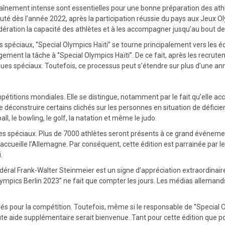
ntraînement intense sont essentielles pour une bonne préparation des athl
uté dès l’année 2022, après la participation réussie du pays aux Jeux O
idération la capacité des athlètes et à les accompagner jusqu’au bout de
 spéciaux, ‘’Special Olympics Haïti’’ se tourne principalement vers les 
rgement la tâche à ‘’Special Olympics Haïti’’. De ce fait, après les recrute
ques spéciaux. Toutefois, ce processus peut s’étendre sur plus d’une an
étitions mondiales. Elle se distingue, notamment par le fait qu’elle accue
 de déconstruire certains clichés sur les personnes en situation de déficie
ll, le bowling, le golf, la natation et même le judo.
ques spéciaux. Plus de 7000 athlètes seront présents à ce grand événem
ccueille l’Allemagne. Par conséquent, cette édition est parrainée par l
.
édéral Frank-Walter Steinmeier est un signe d’appréciation extraordinair
lympics Berlin 2023’’ ne fait que compter les jours. Les médias alleman
és pour la compétition. Toutefois, même si le responsable de ‘’Special 
ute aide supplémentaire serait bienvenue. Tant pour cette édition que pou