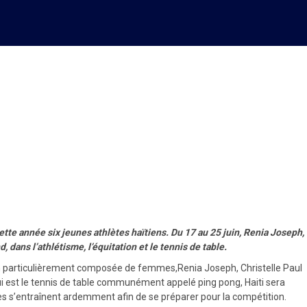
ns trois catégories des Jeux
ette année six jeunes athlètes haïtiens. Du 17 au 25 juin, Renia Joseph,
 dans l’athlétisme, l’équitation et le tennis de table.
ation particulièrement composée de femmes,Renia Joseph, Christelle Paul
qui est le tennis de table communément appelé ping pong, Haiti sera
ètes s’entraînent ardemment afin de se préparer pour la compétition.