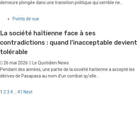
demeure plongée dans une transition politique qui semble ne...
Points de vue
La société haïtienne face à ses
contradictions : quand l’inacceptable devient
tolérable
26 mai 2026
Le Quotidien News
Pendant des années, une partie de la société haïtienne a accepté les
dérives de Pasapasa au nom d’un combat qu’elle...
Pagination
1
2
3
4
…
41
Next
des
publications