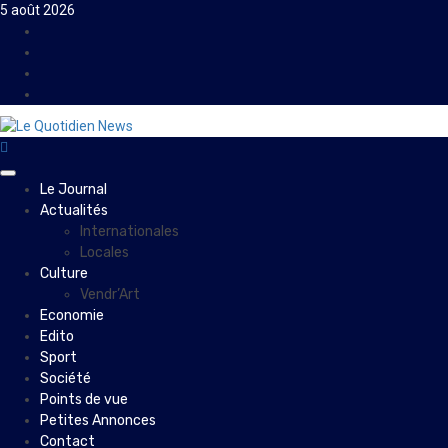
Skip
5 août 2026
to
Facebook
content
Instagram
Twitter
Youtube
Primary
Le Journal
Menu
Actualités
Internationales
Locales
Culture
Vendr’Art
Economie
Edito
Sport
Société
Points de vue
Petites Annonces
Contact