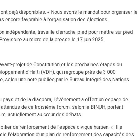
nt déjà disponibles. « Nous avons le mandat pour organiser le
pas encore favorable à l’organisation des élections.
tion indépendante, travaille d’arrache-pied pour mettre sur pied
Provisoire au micro de la presse le 17 juin 2025.
l’avant-projet de Constitution et les prochaines étapes du
éveloppement d’Haïti (VDH), qui regroupe près de 3 000
ce, selon une note publiée par le Bureau Intégré des Nations
 pays et de la diaspora, l’événement a offert un espace de
ts attendus de ce troisième forum, selon le BINUH, portent
endum, actuellement au cœur des débats.
ilier de renforcement de l’espace civique haïtien. « Il a
is l’élaboration d’un plan de renforcement des capacités des