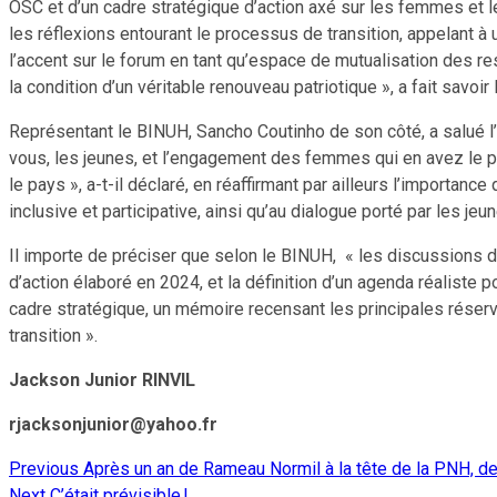
OSC et d’un cadre stratégique d’action axé sur les femmes et le
les réflexions entourant le processus de transition, appelant à u
l’accent sur le forum en tant qu’espace de mutualisation des res
la condition d’un véritable renouveau patriotique », a fait savoir
Représentant le BINUH, Sancho Coutinho de son côté, a salué 
vous, les jeunes, et l’engagement des femmes qui en avez le po
le pays », a-t-il déclaré, en réaffirmant par ailleurs l’importan
inclusive et participative, ainsi qu’au dialogue porté par les je
Il importe de préciser que selon le BINUH, « les discussions du 
d’action élaboré en 2024, et la définition d’un agenda réaliste po
cadre stratégique, un mémoire recensant les principales réserve
transition ».
Jackson Junior RINVIL
rjacksonjunior@yahoo.fr
Previous
Après un an de Rameau Normil à la tête de la PNH, de
Continue
Next
C’était prévisible !