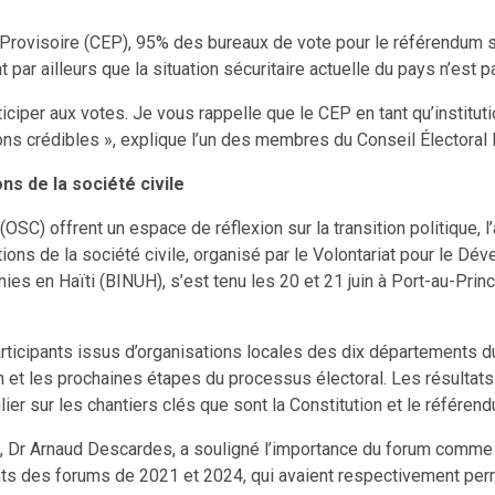
Provisoire (CEP), 95% des bureaux de vote pour le référendum so
t par ailleurs que la situation sécuritaire actuelle du pays n’est 
articiper aux votes. Je vous rappelle que le CEP en tant qu’institu
tions crédibles », explique l’un des membres du Conseil Électoral 
ns de la société civile
(OSC) offrent un espace de réflexion sur la transition politique, 
tions de la société civile, organisé par le Volontariat pour le D
ies en Haïti (BINUH), s’est tenu les 20 et 21 juin à Port-au-Prin
ticipants issus d’organisations locales des dix départements du
ution et les prochaines étapes du processus électoral. Les résulta
ulier sur les chantiers clés que sont la Constitution et le référ
H, Dr Arnaud Descardes, a souligné l’importance du forum comme p
ts des forums de 2021 et 2024, qui avaient respectivement perm