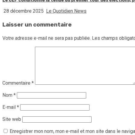
Le CEP conditionne la tenue du premier tour des élections, p
28 décembre 2025
Le Quotidien News
Laisser un commentaire
Votre adresse e-mail ne sera pas publiée.
Les champs obligato
Commentaire
*
Nom
*
E-mail
*
Site web
Enregistrer mon nom, mon e-mail et mon site dans le navig