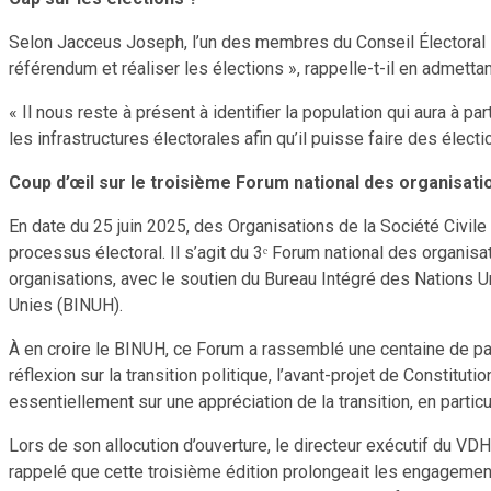
Selon Jacceus Joseph, l’un des membres du Conseil Électoral 
référendum et réaliser les élections », rappelle-t-il en admettan
« Il nous reste à présent à identifier la population qui aura à p
les infrastructures électorales afin qu’il puisse faire des élec
Coup d’œil sur le troisième Forum national des organisatio
En date du 25 juin 2025, des Organisations de la Société Civile 
processus électoral. Il s’agit du 3ᵉ Forum national des organisa
organisations, avec le soutien du Bureau Intégré des Nations Un
Unies (BINUH).
À en croire le BINUH, ce Forum a rassemblé une centaine de par
réflexion sur la transition politique, l’avant-projet de Constit
essentiellement sur une appréciation de la transition, en partic
Lors de son allocution d’ouverture, le directeur exécutif du VD
rappelé que cette troisième édition prolongeait les engagemen