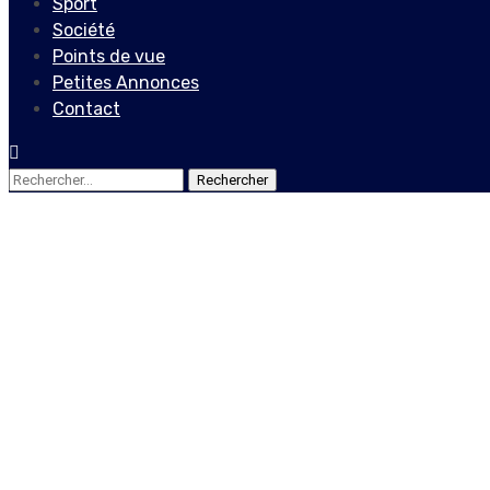
Sport
Société
Points de vue
Petites Annonces
Contact
Rechercher :
Actualités
Locales
Non classé
Les Conseiller-Présidents e
référendaire
29 juin 2025
Le Quotidien News