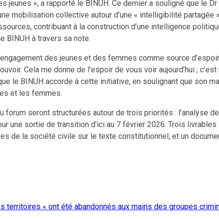
s jeunes », a rapporté le BINUH. Ce dernier a souligné que le Dr 
ne mobilisation collective autour d’une « intelligibilité partagée 
sources, contribuant à la construction d’une intelligence politiqu
 le BINUH à travers sa note.
l’engagement des jeunes et des femmes comme source d’espoir : 
uvoir. Cela me donne de l’espoir de vous voir aujourd’hui ; c’e
ce que le BINUH accorde à cette initiative, en soulignant que son 
unes et les femmes.
forum seront structurées autour de trois priorités : l’analyse de 
ur une sortie de transition d’ici au 7 février 2026. Trois livrable
s de la société civile sur le texte constitutionnel, et un docum
s territoires « ont été abandonnés aux mains des groupes crimin