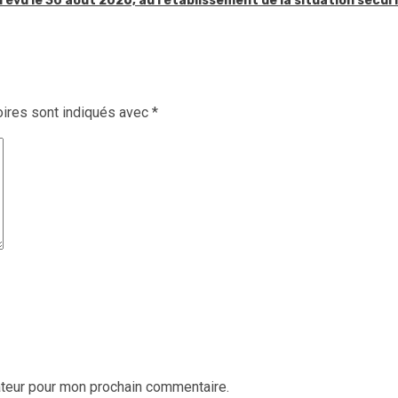
révu le 30 août 2026, au rétablissement de la situation sécur
ires sont indiqués avec
*
ateur pour mon prochain commentaire.