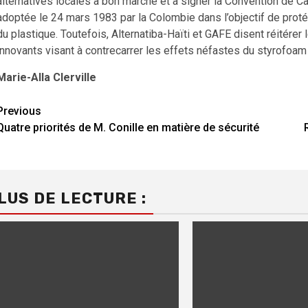
alternatives locales à bon marché et à signer la Convention de Ca
adoptée le 24 mars 1983 par la Colombie dans l’objectif de prot
du plastique. Toutefois, Alternatiba-Haïti et GAFE disent réitére
innovants visant à contrecarrer les effets néfastes du styrofoam
Marie-Alla Clerville
Continue
Previous
Quatre priorités de M. Conille en matière de sécurité
Reading
LUS DE LECTURE :