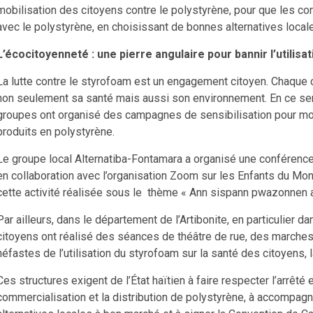
mobilisation des citoyens contre le polystyrène, pour que les 
avec le polystyrène, en choisissant de bonnes alternatives local
L’écocitoyenneté : une pierre angulaire pour bannir l’utilis
La lutte contre le styrofoam est un engagement citoyen. Chaque c
non seulement sa santé mais aussi son environnement. En ce sens, 
groupes ont organisé des campagnes de sensibilisation pour mobil
produits en polystyrène.
Le groupe local Alternatiba-Fontamara a organisé une conférence-
en collaboration avec l’organisation Zoom sur les Enfants du Mond
cette activité réalisée sous le thème « Ann sispann pwazonnen
Par ailleurs, dans le département de l’Artibonite, en particulier 
citoyens ont réalisé des séances de théâtre de rue, des marches
néfastes de l’utilisation du styrofoam sur la santé des citoyens, 
Ces structures exigent de l’État haïtien à faire respecter l’arrêté
commercialisation et la distribution de polystyrène, à accompagn