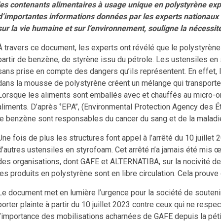
les contenants alimentaires à usage unique en polystyrène expa
d’importantes informations données par les experts nationaux 
sur la vie humaine et sur l’environnement, souligne la nécessité
À travers ce document, les experts ont révélé que le polystyrèn
partir de benzène, de styrène issu du pétrole. Les ustensiles en 
sans prise en compte des dangers qu’ils représentent. En effet, 
dans la mousse de polystyrène créent un mélange qui transporte
Lorsque les aliments sont emballés avec et chauffés au micro-o
aliments. D’après ‘’EPA’’, (Environmental Protection Agency des Ét
le benzène sont responsables du cancer du sang et de la maladi
Une fois de plus les structures font appel à l’arrêté du 10 juillet 2
d’autres ustensiles en styrofoam. Cet arrêté n’a jamais été mis 
des organisations, dont GAFE et ALTERNATIBA, sur la nocivité de
les produits en polystyrène sont en libre circulation. Cela prouve
Le document met en lumière l’urgence pour la société de souten
porter plainte à partir du 10 juillet 2023 contre ceux qui ne resp
l’importance des mobilisations acharnées de GAFE depuis la pétiti