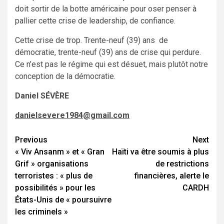
doit sortir de la botte américaine pour oser penser à
pallier cette crise de leadership, de confiance.
Cette crise de trop. Trente-neuf (39) ans de
démocratie, trente-neuf (39) ans de crise qui perdure.
Ce n’est pas le régime qui est désuet, mais plutôt notre
conception de la démocratie.
Daniel SÉVÈRE
danielsevere1984@gmail.com
Continue
Previous
Next
« Viv Ansanm » et « Gran
Haïti va être soumis à plus
Reading
Grif » organisations
de restrictions
terroristes : « plus de
financières, alerte le
possibilités » pour les
CARDH
États-Unis de « poursuivre
les criminels »