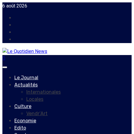
Skip
6 août 2026
to
Facebook
content
Instagram
Twitter
Youtube
Primary
Menu
Le Journal
Actualités
Internationales
Locales
Culture
Vendr’Art
Economie
Edito