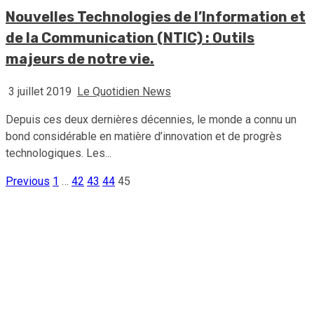
Nouvelles Technologies de l’Information et
de la Communication (NTIC) : Outils
majeurs de notre vie.
3 juillet 2019
Le Quotidien News
Depuis ces deux dernières décennies, le monde a connu un
bond considérable en matière d’innovation et de progrès
technologiques. Les...
Previous
1
…
42
43
44
45
Pagination
des
publications