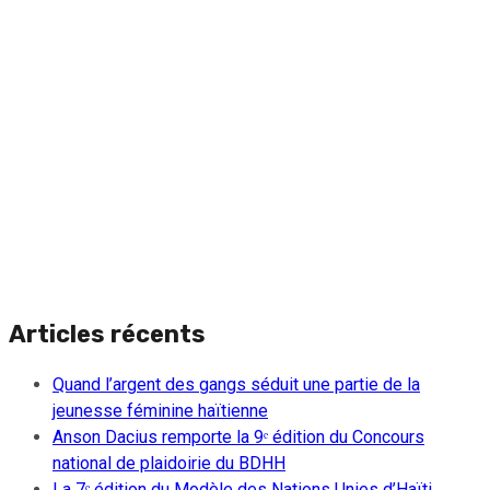
Articles récents
Quand l’argent des gangs séduit une partie de la
jeunesse féminine haïtienne
Anson Dacius remporte la 9ᵉ édition du Concours
national de plaidoirie du BDHH
La 7ᵉ édition du Modèle des Nations Unies d’Haïti,