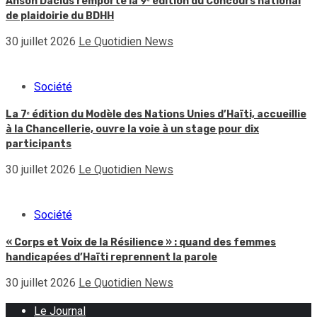
Anson Dacius remporte la 9ᵉ édition du Concours national
de plaidoirie du BDHH
30 juillet 2026
Le Quotidien News
Société
La 7ᵉ édition du Modèle des Nations Unies d’Haïti, accueillie
à la Chancellerie, ouvre la voie à un stage pour dix
participants
30 juillet 2026
Le Quotidien News
Société
« Corps et Voix de la Résilience » : quand des femmes
handicapées d’Haïti reprennent la parole
30 juillet 2026
Le Quotidien News
Le Journal