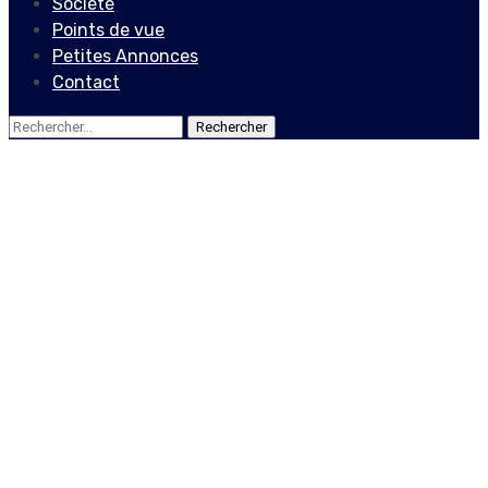
Société
Points de vue
Petites Annonces
Contact
Rechercher :
Actualités
Locales
18 mai : qu’en est-il de
l’avis des citoyens
aujourd’hui ?
22 mai 2021
Le Quotidien News