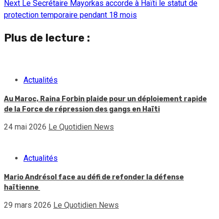
Next
Le Secrétaire Mayorkas accorde à Haïti le statut de
Reading
protection temporaire pendant 18 mois
Plus de lecture :
Actualités
Au Maroc, Raina Forbin plaide pour un déploiement rapide
de la Force de répression des gangs en Haïti
24 mai 2026
Le Quotidien News
Actualités
Mario Andrésol face au défi de refonder la défense
haïtienne
29 mars 2026
Le Quotidien News