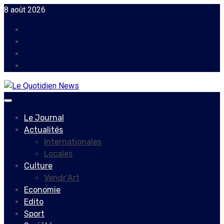
Skip
8 août 2026
to
Facebook
content
Instagram
Twitter
Youtube
Primary
Menu
Le Journal
Actualités
Internationales
Locales
Culture
Vendr’Art
Economie
Edito
Sport