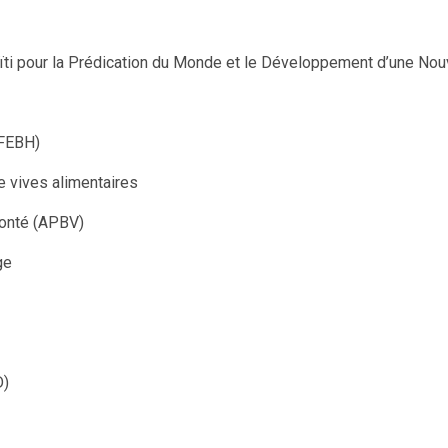
pour la Prédication du Monde et le Développement d’une Nouv
GFEBH)
de vives alimentaires
té (APBV)
ge
)