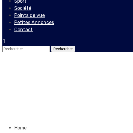
Sport
Société
Points de vue
Petites Annonces
Contact
Rechercher :
Economie
4e édition de la campagne ‘’
projets
13 mars 2021
Le Quotidien News
Home