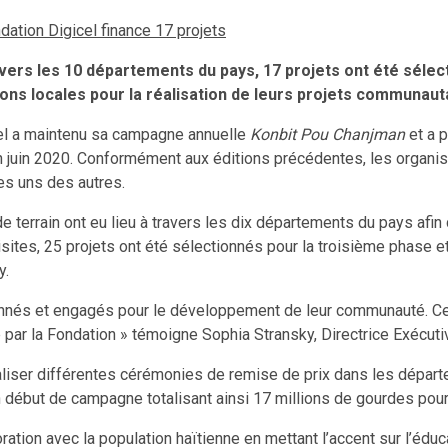
ndation Digicel finance 17 projets
avers
les 10 départements du pays, 17 projets ont été sélect
ions locales pour la réalisation de leurs projets communaut
icel a maintenu sa campagne annuelle
Konbit Pou Chanjman
et a p
en juin 2020. Conformément aux éditions précédentes, les organi
es uns des autres.
e terrain ont eu lieu à travers les dix départements du pays afin 
isites, 25 projets ont été sélectionnés pour la troisième phase 
y.
s et engagés pour le développement de leur communauté. Cett
e par la Fondation » témoigne Sophia Stransky, Directrice Exécuti
réaliser différentes cérémonies de remise de prix dans les dépar
n début de campagne totalisant ainsi 17 millions de gourdes pour
ration avec la population haïtienne en mettant l’accent sur l’éduc