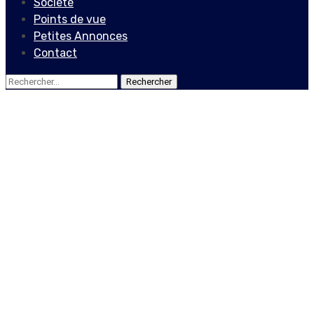
Société
Points de vue
Petites Annonces
Contact
Rechercher :
Economie
78 ORGANISATIONS SONT
SÉLECTIONNÉES POUR LA
DEUXIÈME PHASE DE LA
CINQUIÈME ÉDITION DE
KONBIT POU CHANJMAN