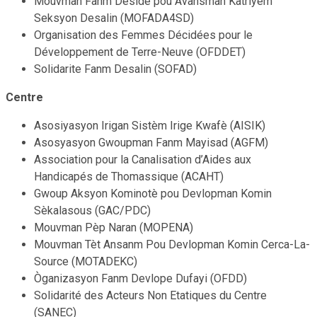
Mouvman Fanm Deside pou Avansman Katriyèm
Seksyon Desalin (MOFADA4SD)
Organisation des Femmes Décidées pour le
Développement de Terre-Neuve (OFDDET)
Solidarite Fanm Desalin (SOFAD)
Centre
Asosiyasyon Irigan Sistèm Irige Kwafè (AISIK)
Asosyasyon Gwoupman Fanm Mayisad (AGFM)
Association pour la Canalisation d’Aides aux
Handicapés de Thomassique (ACAHT)
Gwoup Aksyon Kominotè pou Devlopman Komin
Sèkalasous (GAC/PDC)
Mouvman Pèp Naran (MOPENA)
Mouvman Tèt Ansanm Pou Devlopman Komin Cerca-La-
Source (MOTADEKC)
Òganizasyon Fanm Devlope Dufayi (OFDD)
Solidarité des Acteurs Non Etatiques du Centre
(SANEC)