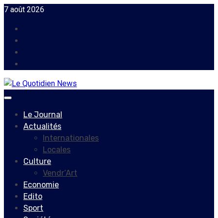
Skip
7 août 2026
to
Facebook
content
Instagram
Twitter
Youtube
Primary
Menu
Le Journal
Actualités
Internationales
Locales
Culture
Vendr’Art
Economie
Edito
Sport