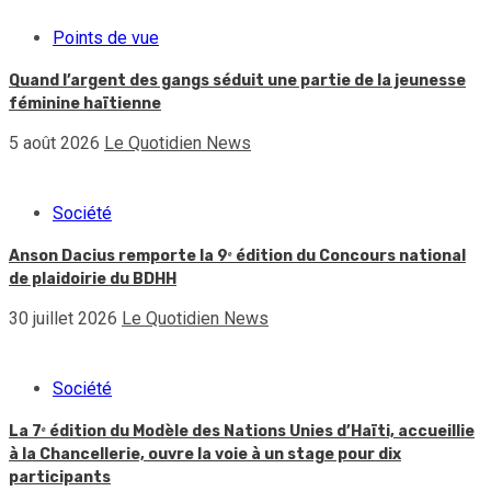
Points de vue
Quand l’argent des gangs séduit une partie de la jeunesse
féminine haïtienne
5 août 2026
Le Quotidien News
Société
Anson Dacius remporte la 9ᵉ édition du Concours national
de plaidoirie du BDHH
30 juillet 2026
Le Quotidien News
Société
La 7ᵉ édition du Modèle des Nations Unies d’Haïti, accueillie
à la Chancellerie, ouvre la voie à un stage pour dix
participants