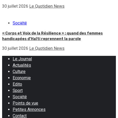
30 juillet 2026
Le Quotidien News
Société
« Corps et Voix de la Résilience » : quand des femmes
handicapées d’Haïti reprennent la parole
30 juillet 2026
Le Quotidien News
Le Journal
Actualités
Culture
Economie
Edito
Sport
Société
Points de vue
Petites Annonces
Contact