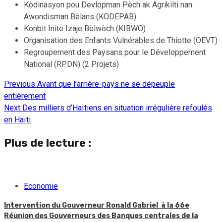
Kòdinasyon pou Devlopman Pèch ak Agrikilti nan
Awondisman Bèlans (KODEPAB)
Konbit Inite Izaje Bèlwòch (KIBWO)
Organisation des Enfants Vulnérables de Thiotte (OEVT)
Regroupement des Paysans pour le Développement
National (RPDN) (2 Projets)
Previous
Avant que l’arrière-pays ne se dépeuple
Continue
entièrement
Reading
Next
Des milliers d’Haïtiens en situation irrégulière refoulés
en Haïti
Plus de lecture :
Economie
Intervention du Gouverneur Ronald Gabriel à la 66e
Réunion des Gouverneurs des Banques centrales de la