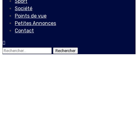
Sport
Société
Points de vue
Petites Annonces
Contact
Rechercher :
Points de vue
86 % de la population en
faveur d’une nouvelle
constitutionet 60 % prêts
à participer aux