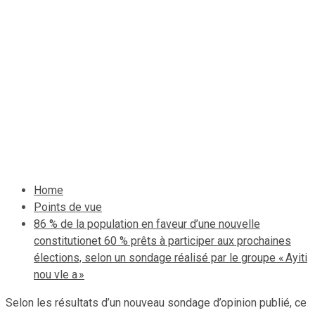
prochaines élections,
selon un sondage réalisé
par le groupe « Ayiti nou
vle a »
12 janvier 2021
Le Quotidien News
Home
Points de vue
86 % de la population en faveur d’une nouvelle
constitutionet 60 % prêts à participer aux prochaines
élections, selon un sondage réalisé par le groupe « Ayiti
nou vle a »
Selon les résultats d’un nouveau sondage d’opinion publié, ce