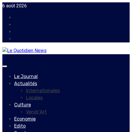
Skip
6 août 2026
to
Facebook
content
Instagram
Twitter
Youtube
Primary
Menu
Le Journal
Actualités
Internationales
Locales
Culture
Vendr’Art
Economie
Edito