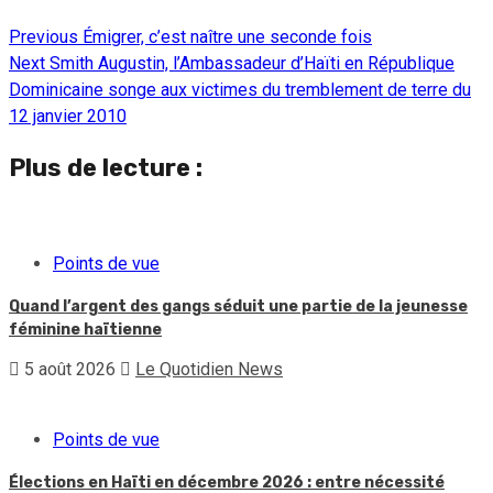
Previous
Émigrer, c’est naître une seconde fois
Continue
Next
Smith Augustin, l’Ambassadeur d’Haïti en République
Reading
Dominicaine songe aux victimes du tremblement de terre du
12 janvier 2010
Plus de lecture :
Points de vue
Quand l’argent des gangs séduit une partie de la jeunesse
féminine haïtienne
5 août 2026
Le Quotidien News
Points de vue
Élections en Haïti en décembre 2026 : entre nécessité