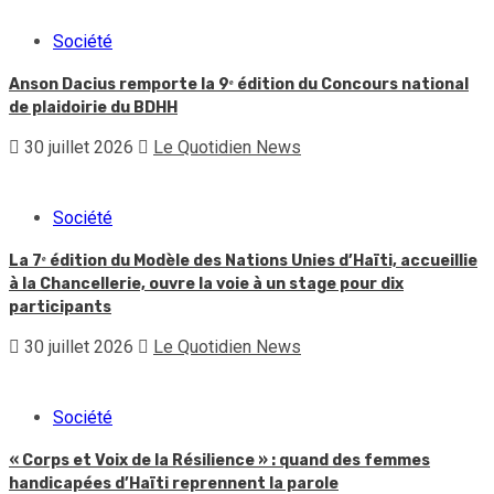
Société
Anson Dacius remporte la 9ᵉ édition du Concours national
de plaidoirie du BDHH
30 juillet 2026
Le Quotidien News
Société
La 7ᵉ édition du Modèle des Nations Unies d’Haïti, accueillie
à la Chancellerie, ouvre la voie à un stage pour dix
participants
30 juillet 2026
Le Quotidien News
Société
« Corps et Voix de la Résilience » : quand des femmes
handicapées d’Haïti reprennent la parole