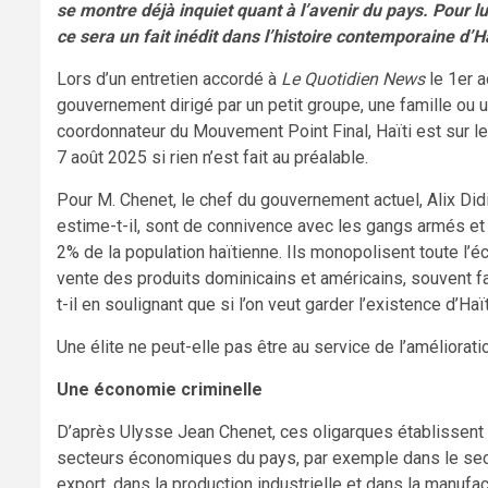
se montre déjà inquiet quant à l’avenir du pays. Pour lu
ce sera un fait inédit dans l’histoire contemporaine d’Ha
Lors d’un entretien accordé à
Le Quotidien News
le 1er a
gouvernement dirigé par un petit groupe, une famille ou u
coordonnateur du Mouvement Point Final, Haïti est sur le p
7 août 2025 si rien n’est fait au préalable.
Pour M. Chenet, le chef du gouvernement actuel, Alix Did
estime-t-il, sont de connivence avec les gangs armés et 
2% de la population haïtienne. Ils monopolisent toute l’
vente des produits dominicains et américains, souvent fals
t-il en soulignant que si l’on veut garder l’existence d’Haït
Une élite ne peut-elle pas être au service de l’améliorati
Une économie criminelle
D’après Ulysse Jean Chenet, ces oligarques établissent 
secteurs économiques du pays, par exemple dans le sect
export, dans la production industrielle et dans la manufac