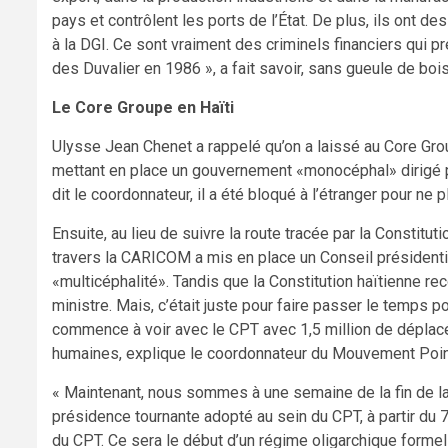
pays et contrôlent les ports de l’État. De plus, ils ont de
à la DGI. Ce sont vraiment des criminels financiers qui 
des Duvalier en 1986 », a fait savoir, sans gueule de bo
Le Core Groupe en Haïti
Ulysse Jean Chenet a rappelé qu’on a laissé au Core Group
mettant en place un gouvernement «monocéphal» dirigé pa
dit le coordonnateur, il a été bloqué à l’étranger pour ne p
Ensuite, au lieu de suivre la route tracée par la Constitu
travers la CARICOM a mis en place un Conseil présidenti
«multicéphalité». Tandis que la Constitution haïtienne re
ministre. Mais, c’était juste pour faire passer le temps 
commence à voir avec le CPT avec 1,5 million de déplacé
humaines, explique le coordonnateur du Mouvement Point
« Maintenant, nous sommes à une semaine de la fin de la
présidence tournante adopté au sein du CPT, à partir du 7
du CPT. Ce sera le début d’un régime oligarchique formel