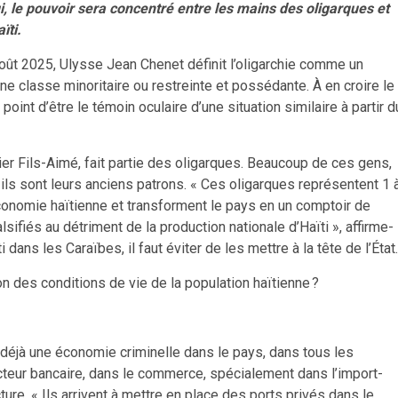
i, le pouvoir sera concentré entre les mains des oligarques et
ïti.
oût 2025, Ulysse Jean Chenet définit l’oligarchie comme un
ne classe minoritaire ou restreinte et possédante. À en croire le
oint d’être le témoin oculaire d’une situation similaire à partir d
ier Fils-Aimé, fait partie des oligarques. Beaucoup de ces gens,
ils sont leurs anciens patrons. « Ces oligarques représentent 1 
économie haïtienne et transforment le pays en un comptoir de
ifiés au détriment de la production nationale d’Haïti », affirme-
i dans les Caraïbes, il faut éviter de les mettre à la tête de l’État.
on des conditions de vie de la population haïtienne ?
déjà une économie criminelle dans le pays, dans tous les
eur bancaire, dans le commerce, spécialement dans l’import-
ture. « Ils arrivent à mettre en place des ports privés dans le