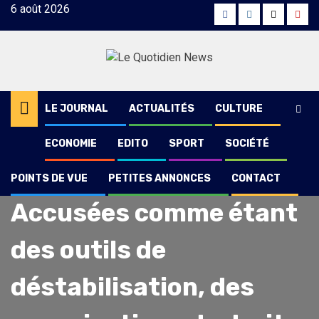
Skip
6 août 2026
Facebook
Instagram
Twitter
Yout
to
content
LE JOURNAL
ACTUALITÉS
CULTURE
ECONOMIE
EDITO
SPORT
SOCIÉTÉ
POINTS DE VUE
PETITES ANNONCES
CONTACT
Actualités
Locales
Accusées comme étant
des outils de
déstabilisation, des