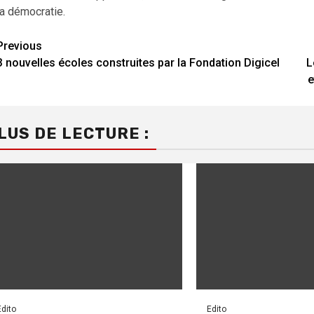
la démocratie.
Previous
Continue
3 nouvelles écoles construites par la Fondation Digicel
L
Reading
e
LUS DE LECTURE :
Edito
Edito