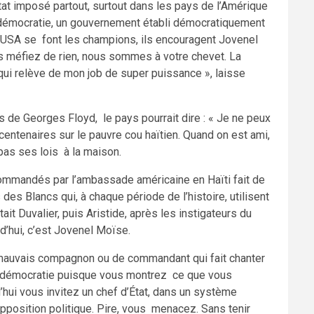
ktat imposé partout, surtout dans les pays de l’Amérique
 démocratie, un gouvernement établi démocratiquement
 USA se font les champions, ils encouragent Jovenel
ous méfiez de rien, nous sommes à votre chevet. La
qui relève de mon job de super puissance », laisse
s de Georges Floyd, le pays pourrait dire : « Je ne peux
centenaires sur le pauvre cou haïtien. Quand on est ami,
 pas ses lois à la maison.
 commandés par l’ambassade américaine en Haïti fait de
des Blancs qui, à chaque période de l’histoire, utilisent
ait Duvalier, puis Aristide, après les instigateurs du
d’hui, c’est Jovenel Moïse.
mauvais compagnon ou de commandant qui fait chanter
la démocratie puisque vous montrez ce que vous
d’hui vous invitez un chef d’État, dans un système
’opposition politique. Pire, vous menacez. Sans tenir