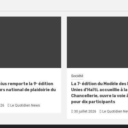
Société
ius remporte la 9ᵉ édition
La 7ᵉ édition du Modèle des
s national de plaidoirie du
Unies d’Haïti, accueillie à la
Chancellerie, ouvre la voie 
pour dix participants
026
Le Quotidien News
30 juillet 2026
Le Quotidien N