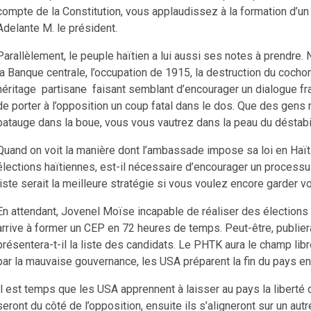
compte de la Constitution, vous applaudissez à la formation d’u
Adelante M. le président.
Parallèlement, le peuple haïtien a lui aussi ses notes à prendre. N
la Banque centrale, l’occupation de 1915, la destruction du cochon
héritage partisan
e
faisant semblant d’encourager un dialogue fra
de porter à l’opposition un coup fatal dans le dos. Que des gens 
patauge dans la boue, vous vous vautrez dans la peau du déstab
Quand on voit la manière dont l’ambassade impose sa loi en Haïti 
élections haïtiennes, est-il nécessaire d’encourager un processu
liste serait la meilleure stratégie si vous voulez encore garder v
En attendant, Jovenel Moïse incapable de réaliser des élections
arrive à former un CEP en 72 heures de temps. Peut-être, publiera
présentera-t-il la liste des candidats. Le PHTK aura le champ lib
par la mauvaise gouvernance, les USA préparent la fin du pays en
Il est temps que les USA apprennent à laisser au pays la liberté d
seront du côté de l’opposition, ensuite ils s’aligneront sur un autr