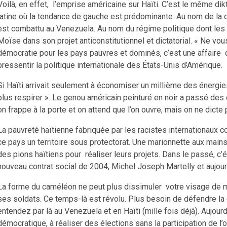
Voilà, en effet, l’emprise américaine sur Haïti. C’est le même di
latine où la tendance de gauche est prédominante. Au nom de la
est combattu au Venezuela. Au nom du régime politique dont les
Moïse dans son projet anticonstitutionnel et dictatorial. « Ne v
démocratie pour les pays pauvres et dominés, c’est une affaire 
pressentir la politique internationale des États-Unis d
’
Amérique.
Si Haïti arrivait seulement à économiser un millième des énergie
plus respirer ». Le genou américain peinturé en noir a passé des 
on frappe à la porte et on attend que l’on ouvre, mais on ne dicte
La pauvreté haïtienne fabriquée par les racistes internationaux
ce pays un territoire sous protectorat. Une marionnette aux mains 
des pions haïtiens pour réaliser leurs projets. Dans le passé, c’ét
nouveau contrat social de 2004, Michel Joseph Martelly et aujour
La forme du caméléon ne peut plus dissimuler votre visage de 
ses soldats. Ce temps-là est révolu. Plus besoin de défendre 
entendez par là au Venezuela et en Haïti (mille fois déjà). Aujour
démocratique, à réaliser des élections sans la participation de l