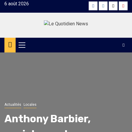
Skip
6 août 2026
Facebook
Instagram
Twitter
Yout
to
content
Primary
Menu
Actualités
Locales
Anthony Barbier,