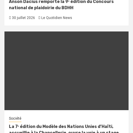
Anson Dacius remporte la 9ᵉ édition du Concours
national de plaidoirie du BDHH
30 juillet 2026
Le Quotidien News
Société
La 7ᵉ édition du Modèle des Nations Unies d’Haïti,
accueillie à la Chancellerie, ouvre la voie à un stage