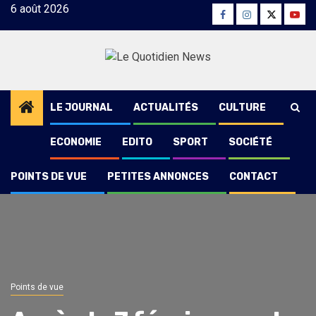
Skip
6 août 2026
Facebook
Instagram
Twitter
Yout
to
content
LE JOURNAL
ACTUALITÉS
CULTURE
ECONOMIE
EDITO
SPORT
SOCIÉTÉ
POINTS DE VUE
PETITES ANNONCES
CONTACT
Points de vue