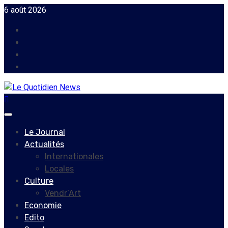
Skip
6 août 2026
to
Facebook
content
Instagram
Twitter
Youtube
Primary
Menu
Le Journal
Actualités
Internationales
Locales
Culture
Vendr’Art
Economie
Edito