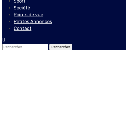
Sport
Société
Points de vue
Petites Annonces
Contact
Rechercher :
Actualités
Locales
Ariel Henry sollicite l’aide
de la CARICOM dans la
facilitation du dialogue
inter haïtien