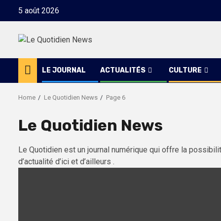
Skip
5 août 2026
to
content
LE JOURNAL
ACTUALITÉS
CULTURE
Home
Le Quotidien News
Page 6
Le Quotidien News
Le Quotidien est un journal numérique qui offre la possibili
d’actualité d’ici et d’ailleurs .