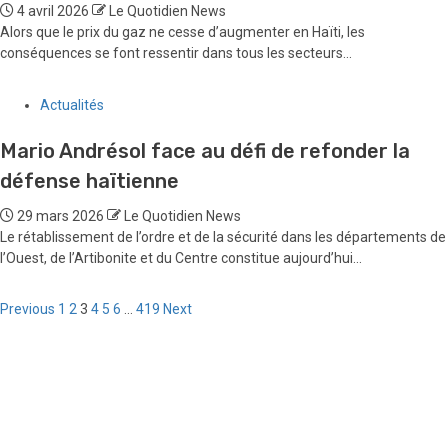
4 avril 2026
Le Quotidien News
Alors que le prix du gaz ne cesse d’augmenter en Haïti, les
conséquences se font ressentir dans tous les secteurs...
Actualités
Mario Andrésol face au défi de refonder la
défense haïtienne
29 mars 2026
Le Quotidien News
Le rétablissement de l’ordre et de la sécurité dans les départements de
l’Ouest, de l’Artibonite et du Centre constitue aujourd’hui...
Pagination
Previous
1
2
3
4
5
6
…
419
Next
des
publications