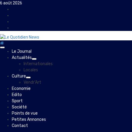
Skip
6 août 2026
to
Facebook
content
Instagram
Twitter
Youtube
Primary
Le Journal
Menu
Actualités
Internationales
Locales
Culture
Vendr’Art
Economie
Edito
Sport
Société
Points de vue
Petites Annonces
Contact