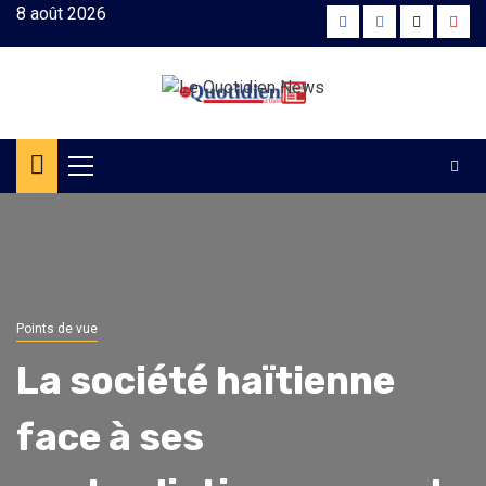
Skip
8 août 2026
Facebook
Instagram
Twitter
Yout
to
content
Primary
Menu
Points de vue
La société haïtienne
face à ses