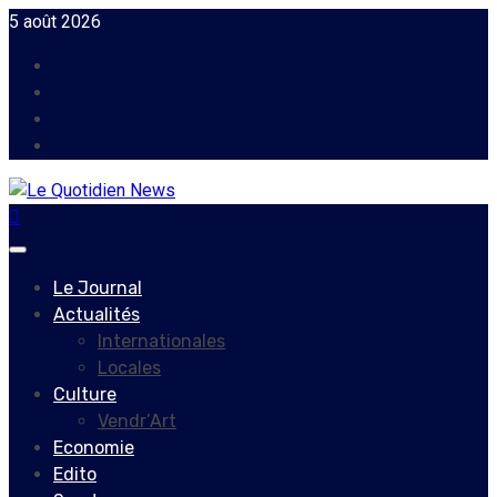
Skip
5 août 2026
to
Facebook
content
Instagram
Twitter
Youtube
Primary
Menu
Le Journal
Actualités
Internationales
Locales
Culture
Vendr’Art
Economie
Edito