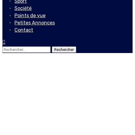
Sport
Société
Points de vue
Petites Annonces
Contact
Rechercher :
Points de vue
Dix ans sans élections,
cinq ans sans président,
jusqu’à combien de temps
va durer la transition