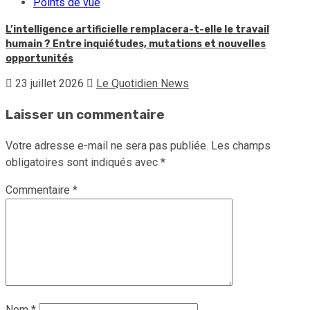
Points de vue
L’intelligence artificielle remplacera-t-elle le travail
humain ? Entre inquiétudes, mutations et nouvelles
opportunités
23 juillet 2026
Le Quotidien News
Laisser un commentaire
Votre adresse e-mail ne sera pas publiée.
Les champs
obligatoires sont indiqués avec
*
Commentaire
*
Nom
*