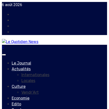
Skip
6 août 2026
to
Facebook
content
Instagram
Twitter
Youtube
Primary
Menu
Le Journal
Actualités
Internationales
Locales
Culture
Vendr’Art
Economie
Edito