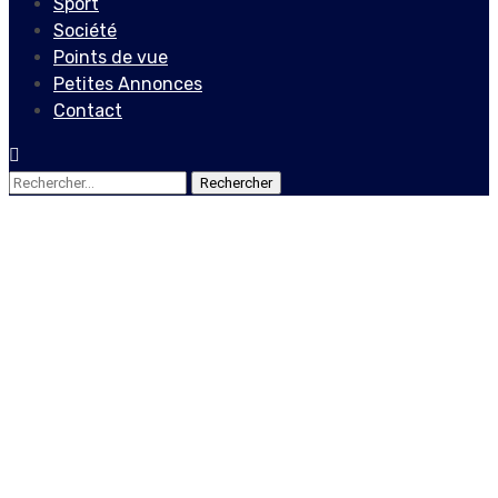
Sport
Société
Points de vue
Petites Annonces
Contact
Rechercher :
Actualités
Internationales
Bill et Melinda Gates
annoncent leur divorce
4 mai 2021
Le Quotidien News