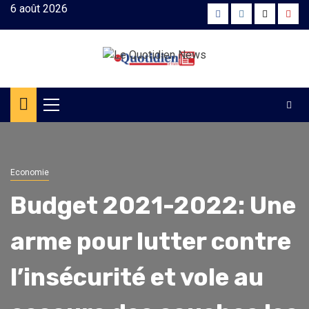
Skip
6 août 2026
Facebook
Instagram
Twitter
Yout
to
content
Primary
Menu
Economie
Budget 2021-2022: Une
arme pour lutter contre
l’insécurité et vole au