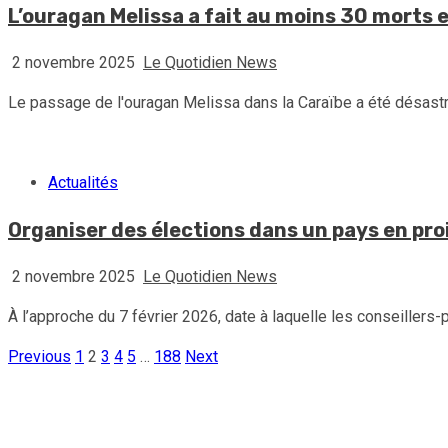
L’ouragan Melissa a fait au moins 30 morts e
2 novembre 2025
Le Quotidien News
Le passage de l'ouragan Melissa dans la Caraïbe a été désastreux
Actualités
Organiser des élections dans un pays en proi
2 novembre 2025
Le Quotidien News
À l’approche du 7 février 2026, date à laquelle les conseillers-p
Previous
1
2
3
4
5
…
188
Next
Pagination
des
publications