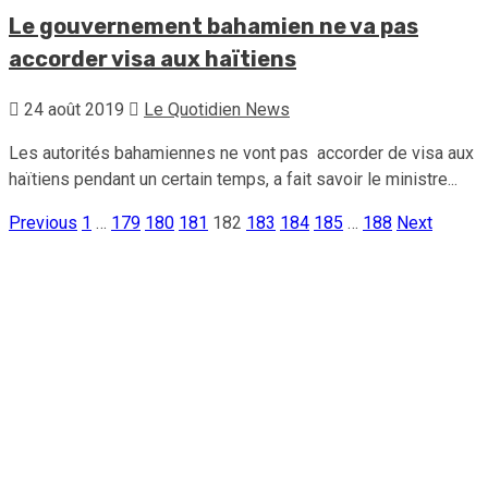
Le gouvernement bahamien ne va pas
accorder visa aux haïtiens
24 août 2019
Le Quotidien News
Les autorités bahamiennes ne vont pas accorder de visa aux
haïtiens pendant un certain temps, a fait savoir le ministre...
Previous
1
…
179
180
181
182
183
184
185
…
188
Next
Pagination
des
publications