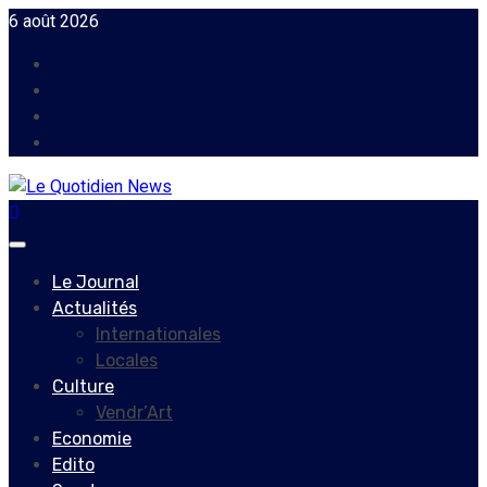
Skip
6 août 2026
to
Facebook
content
Instagram
Twitter
Youtube
Primary
Menu
Le Journal
Actualités
Internationales
Locales
Culture
Vendr’Art
Economie
Edito