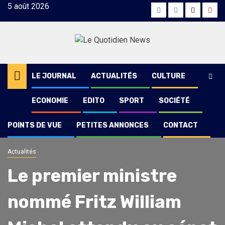
Skip
5 août 2026
Facebook
Instagram
Twitter
Yout
to
content
LE JOURNAL
ACTUALITÉS
CULTURE
ECONOMIE
EDITO
SPORT
SOCIÉTÉ
POINTS DE VUE
PETITES ANNONCES
CONTACT
Actualités
Le premier ministre
nommé Fritz William