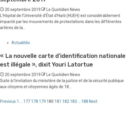
20 septembre 2019
Le Quotidien News
L'Hôpital de l'Université d'État d'Haïti (HUEH) est considérablement
impacté par les mouvements de protestations dans les différentes
artères de la...
Actualités
« La nouvelle carte d’identification nationale
est illégale », dixit Youri Latortue
20 septembre 2019
Le Quotidien News
Suite à l'invitation du ministère de la justice et de la sécurité publique
aux citoyens et citoyennes âgés de 18...
Pagination
Previous
1
…
177
178
179
180
181
182
183
…
188
Next
des
publications