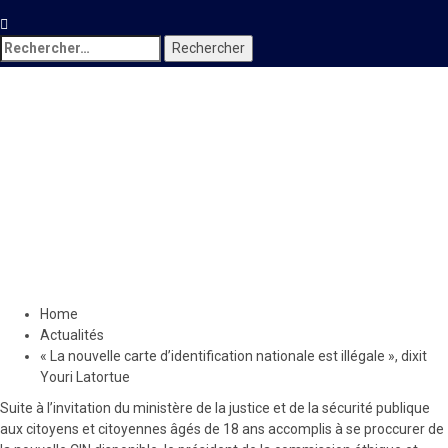
Rechercher :
Actualités
« La nouvelle carte
d’identification nationale est
illégale », dixit Youri Latortue
20 septembre 2019
Le Quotidien News
Home
Actualités
« La nouvelle carte d’identification nationale est illégale », dixit
Youri Latortue
Suite à l’invitation du ministère de la justice et de la sécurité publique
aux citoyens et citoyennes âgés de 18 ans accomplis à se proccurer de