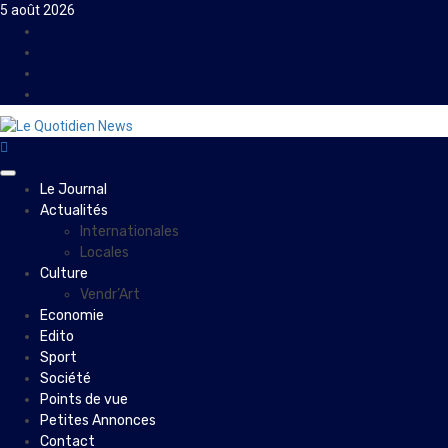
Skip
5 août 2026
to
Facebook
content
Instagram
Twitter
Youtube
Primary
Le Journal
Menu
Actualités
Internationales
Locales
Culture
Vendr’Art
Economie
Edito
Sport
Société
Points de vue
Petites Annonces
Contact