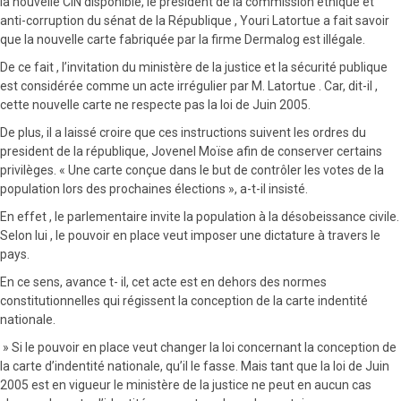
la nouvelle CIN disponible, le président de la commission éthique et
anti-corruption du sénat de la République , Youri Latortue a fait savoir
que la nouvelle carte fabriquée par la firme Dermalog est illégale.
De ce fait , l’invitation du ministère de la justice et la sécurité publique
est considérée comme un acte irrégulier par M. Latortue . Car, dit-il ,
cette nouvelle carte ne respecte pas la loi de Juin 2005.
De plus, il a laissé croire que ces instructions suivent les ordres du
president de la république, Jovenel Moïse afin de conserver certains
privilèges. « Une carte conçue dans le but de contrôler les votes de la
population lors des prochaines élections », a-t-il insisté.
En effet , le parlementaire invite la population à la désobeissance civile.
Selon lui , le pouvoir en place veut imposer une dictature à travers le
pays.
En ce sens, avance t- il, cet acte est en dehors des normes
constitutionnelles qui régissent la conception de la carte indentité
nationale.
» Si le pouvoir en place veut changer la loi concernant la conception de
la carte d’indentité nationale, qu’il le fasse. Mais tant que la loi de Juin
2005 est en vigueur le ministère de la justice ne peut en aucun cas