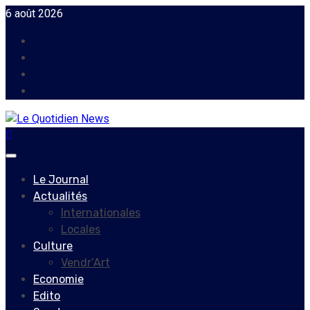
Skip
6 août 2026
to
Facebook
content
Instagram
Twitter
Youtube
Primary
Menu
Le Journal
Actualités
Internationales
Locales
Culture
Vendr’Art
Economie
Edito