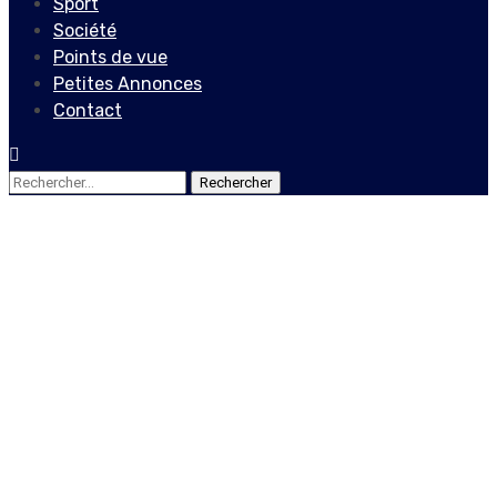
Sport
Société
Points de vue
Petites Annonces
Contact
Rechercher :
Non classé
Les activités à l’hôpital
Gérérale sont paralysées
en partie depuis lundi 16
septembre 2019