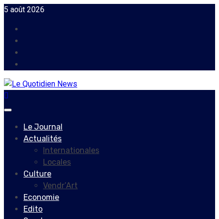
Skip
5 août 2026
to
Facebook
content
Instagram
Twitter
Youtube
Primary
Menu
Le Journal
Actualités
Internationales
Locales
Culture
Vendr’Art
Economie
Edito