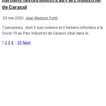
de Caracol
29 mai 2020
Jean Wedson Fortil
7 personnes, dont 5 sud-coréens et 2 haïtiens infectées à la
Covid-19 au Parc Industriel de Cacacol situé dans le...
1
2
3
4
…
23
Next
Pagination
des
publications