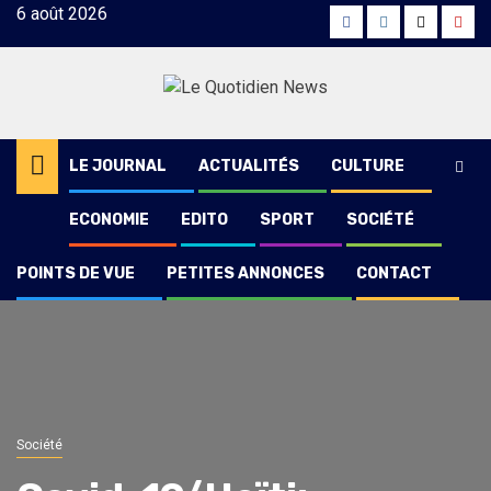
Skip
6 août 2026
Facebook
Instagram
Twitter
Yout
to
content
LE JOURNAL
ACTUALITÉS
CULTURE
ECONOMIE
EDITO
SPORT
SOCIÉTÉ
POINTS DE VUE
PETITES ANNONCES
CONTACT
Société