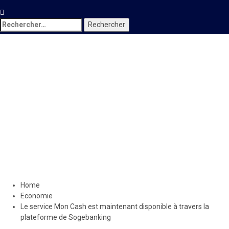
Rechercher :
Economie
Le service Mon Cash est
maintenant disponible à
travers la plateforme de
Sogebanking
12 juin 2020
Jean Wedson Fortil
Home
Economie
Le service Mon Cash est maintenant disponible à travers la
plateforme de Sogebanking