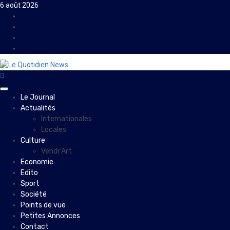
Skip
6 août 2026
to
Facebook
content
Instagram
Twitter
Youtube
Primary
Le Journal
Menu
Actualités
Internationales
Locales
Culture
Vendr’Art
Economie
Edito
Sport
Société
Points de vue
Petites Annonces
Contact