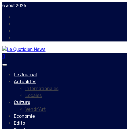
Skip
6 août 2026
to
Facebook
content
Instagram
Twitter
Youtube
Primary
Menu
Le Journal
Actualités
Internationales
Locales
Culture
Vendr’Art
Economie
Edito