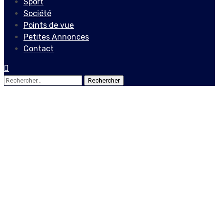
Sport
Société
Points de vue
Petites Annonces
Contact
Rechercher :
Culture
Anne Marcy Jocelyn, une
jeune chanteuse à
découvrir
12 juin 2020
Le Quotidien News