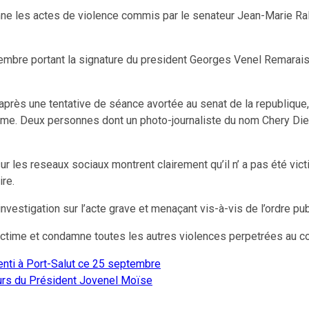
e les actes de violence commis par le senateur Jean-Marie Ral
mbre portant la signature du president Georges Venel Remarais
, après une tentative de séance avortée au senat de la republiqu
homme. Deux personnes dont un photo-journaliste du nom Chery Die
 les reseaux sociaux montrent clairement qu’il n’ a pas été victi
ire.
stigation sur l’acte grave et menaçant vis-à-vis de l’ordre publ
 victime et condamne toutes les autres violences perpetrées au 
enti à Port-Salut ce 25 septembre
ours du Président Jovenel Moïse