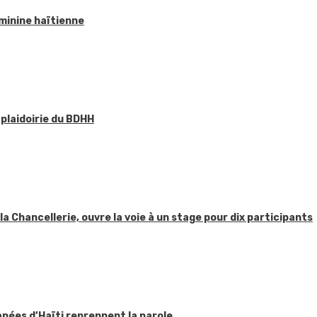
éminine haïtienne
 plaidoirie du BDHH
 la Chancellerie, ouvre la voie à un stage pour dix participants
apées d’Haïti reprennent la parole