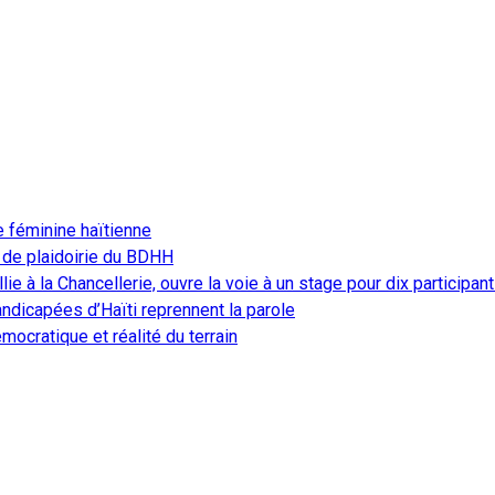
e féminine haïtienne
 de plaidoirie du BDHH
ie à la Chancellerie, ouvre la voie à un stage pour dix participan
ndicapées d’Haïti reprennent la parole
ocratique et réalité du terrain