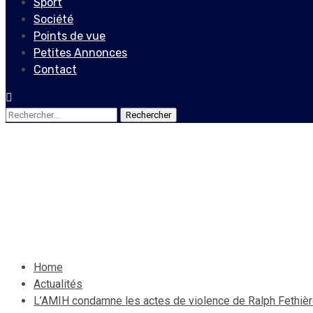
Sport
Société
Points de vue
Petites Annonces
Contact
Rechercher :
Actualités
L’AMIH condamne les actes 
26 septembre 2019
Jean Wedson Fortil
Home
Actualités
L’AMIH condamne les actes de violence de Ralph Fethiè