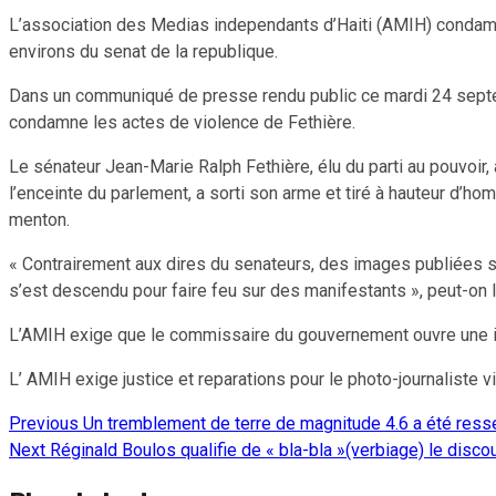
L’association des Medias independants d’Haiti (AMIH) condamn
environs du senat de la republique.
Dans un communiqué de presse rendu public ce mardi 24 septe
condamne les actes de violence de Fethière.
Le sénateur Jean-Marie Ralph Fethière, élu du parti au pouvoir
l’enceinte du parlement, a sorti son arme et tiré à hauteur d’
menton.
« Contrairement aux dires du senateurs, des images publiées sur
s’est descendu pour faire feu sur des manifestants », peut-on l
L’AMIH exige que le commissaire du gouvernement ouvre une inve
L’ AMIH exige justice et reparations pour le photo-journaliste
Previous
Un tremblement de terre de magnitude 4.6 a été ress
Continue
Next
Réginald Boulos qualifie de « bla-bla »(verbiage) le disc
Reading