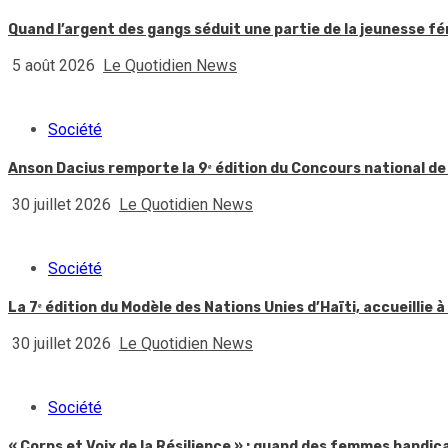
Quand l’argent des gangs séduit une partie de la jeunesse f
5 août 2026
Le Quotidien News
Société
Anson Dacius remporte la 9ᵉ édition du Concours national de
30 juillet 2026
Le Quotidien News
Société
La 7ᵉ édition du Modèle des Nations Unies d’Haïti, accueillie à
30 juillet 2026
Le Quotidien News
Société
« Corps et Voix de la Résilience » : quand des femmes handic