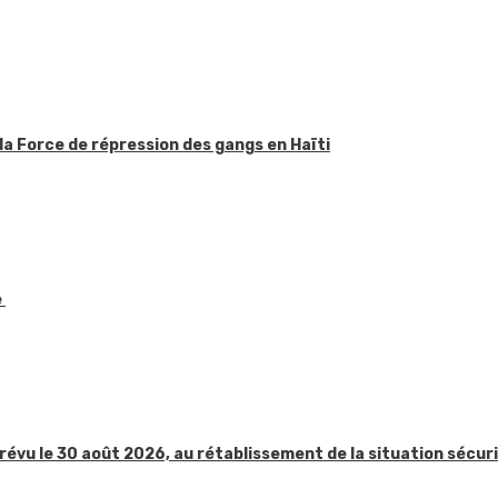
la Force de répression des gangs en Haïti
e
révu le 30 août 2026, au rétablissement de la situation sécur