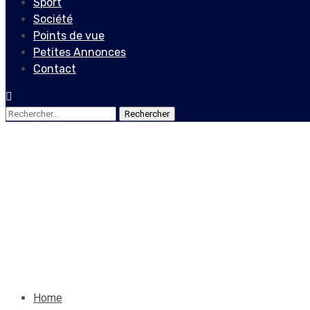
Sport
Société
Points de vue
Petites Annonces
Contact
Rechercher :
Société
Un tremblement de terre de 
septembre
26 septembre 2019
Jean Wedson Fortil
Home