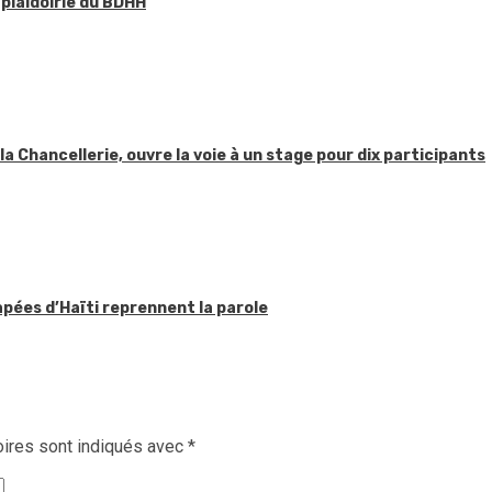
 plaidoirie du BDHH
 la Chancellerie, ouvre la voie à un stage pour dix participants
apées d’Haïti reprennent la parole
ires sont indiqués avec
*