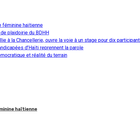
e féminine haïtienne
 de plaidoirie du BDHH
ie à la Chancellerie, ouvre la voie à un stage pour dix participan
ndicapées d’Haïti reprennent la parole
ocratique et réalité du terrain
éminine haïtienne