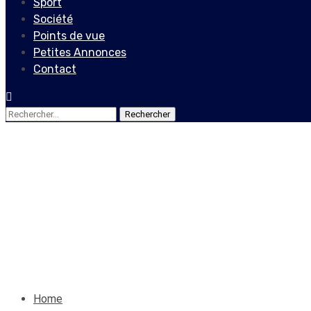
Sport
Société
Points de vue
Petites Annonces
Contact
Rechercher :
Actualités
« Alternativ Tèt Ansanm pou
l’opposition
10 septembre 2019
Le Quotidien News
Home