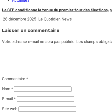
Actualités
Le CEP conditionne la tenue du premier tour des élections, p
28 décembre 2025
Le Quotidien News
Laisser un commentaire
Votre adresse e-mail ne sera pas publiée.
Les champs obligato
Commentaire
*
Nom
*
E-mail
*
Site web