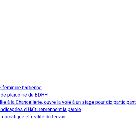
e féminine haïtienne
 de plaidoirie du BDHH
ie à la Chancellerie, ouvre la voie à un stage pour dix participan
ndicapées d’Haïti reprennent la parole
ocratique et réalité du terrain