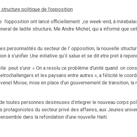
structure politique de l’opposition
e l’opposition ont lancé officiellement ,ce week-end, à mirebalai
eneral de ladite structure, Me Andre Michel, qui a informé que cet
s personnalités du secteur de l’ opposition, la nouvelle structur
n à s’unifier. Une initiative qu’il salue et se dit etre pret à rep
t elle peut s’unir. « On a resolu ce problème d’unité quand on cons
petrochallengers et les paysans entre autres », a félicité le coord
Jovenel Moise, mise en place d’un gouvernement de transition, la r
e toutes personnes desireuses d’integrer le nouveau corps polit
 protagonistes du secteur privé des affaires, aux Jeunes universi
r ensemble dans la refondation d’une nouvelle Haiti.