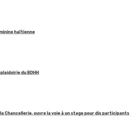
éminine haïtienne
 plaidoirie du BDHH
 la Chancellerie, ouvre la voie à un stage pour dix participants