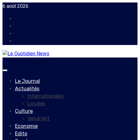
Skip
6 août 2026
to
Facebook
content
Instagram
Twitter
Youtube
Primary
Menu
Le Journal
Actualités
Internationales
Locales
Culture
Vendr’Art
Economie
Edito