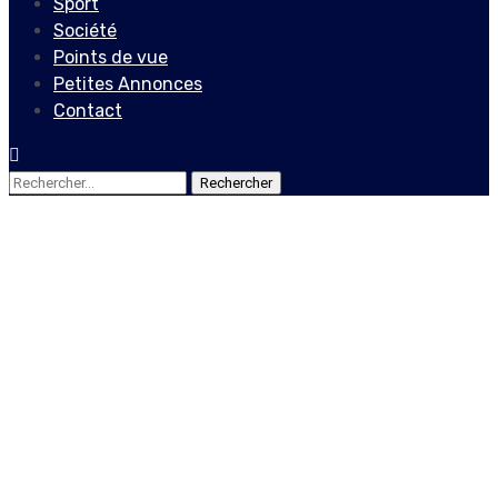
Sport
Société
Points de vue
Petites Annonces
Contact
Rechercher :
Société
Le mouvement des jeunes
dominicains Haïtiens
(MJDH), l’élan d’une
nouvelle communauté