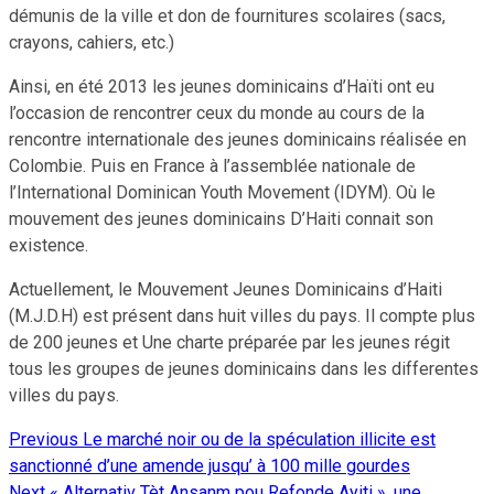
démunis de la ville et don de fournitures scolaires (sacs,
crayons, cahiers, etc.)
Ainsi, en été 2013 les jeunes dominicains d’Haïti ont eu
l’occasion de rencontrer ceux du monde au cours de la
rencontre internationale des jeunes dominicains réalisée en
Colombie. Puis en France à l’assemblée nationale de
l’International Dominican Youth Movement (IDYM). Où le
mouvement des jeunes dominicains D’Haiti connait son
existence.
Actuellement, le Mouvement Jeunes Dominicains d’Haiti
(M.J.D.H) est présent dans huit villes du pays. Il compte plus
de 200 jeunes et Une charte préparée par les jeunes régit
tous les groupes de jeunes dominicains dans les differentes
villes du pays.
Previous
Le marché noir ou de la spéculation illicite est
Continue
sanctionné d’une amende jusqu’ à 100 mille gourdes
Reading
Next
« Alternativ Tèt Ansanm pou Refonde Ayiti », une