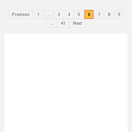
Pagination
Previous
1
…
3
4
5
6
7
8
9
des
…
41
Next
publications