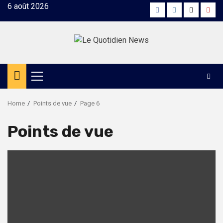
Skip
6 août 2026
Facebook
Instagram
Twitter
Yout
to
content
Primary
Menu
Home
Points de vue
Page 6
Points de vue